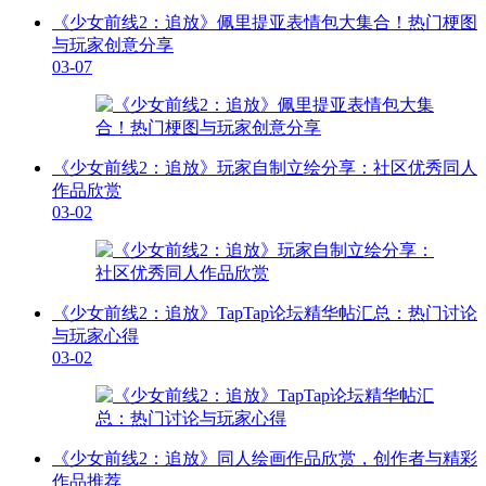
《少女前线2：追放》佩里提亚表情包大集合！热门梗图
与玩家创意分享
03-07
《少女前线2：追放》玩家自制立绘分享：社区优秀同人
作品欣赏
03-02
《少女前线2：追放》TapTap论坛精华帖汇总：热门讨论
与玩家心得
03-02
《少女前线2：追放》同人绘画作品欣赏，创作者与精彩
作品推荐