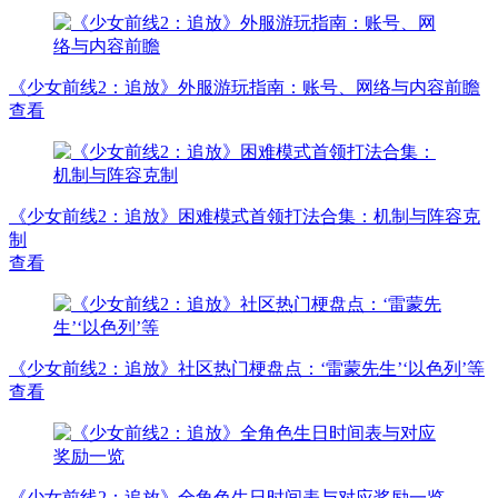
《少女前线2：追放》外服游玩指南：账号、网络与内容前瞻
查看
《少女前线2：追放》困难模式首领打法合集：机制与阵容克
制
查看
《少女前线2：追放》社区热门梗盘点：‘雷蒙先生’‘以色列’等
查看
《少女前线2：追放》全角色生日时间表与对应奖励一览