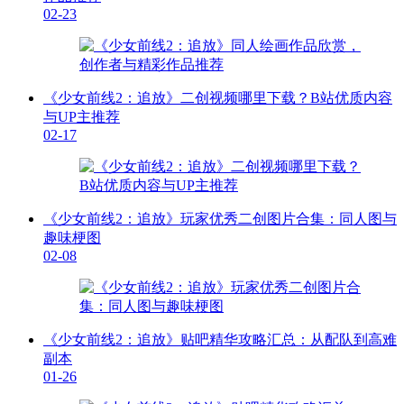
02-23
《少女前线2：追放》二创视频哪里下载？B站优质内容
与UP主推荐
02-17
《少女前线2：追放》玩家优秀二创图片合集：同人图与
趣味梗图
02-08
《少女前线2：追放》贴吧精华攻略汇总：从配队到高难
副本
01-26