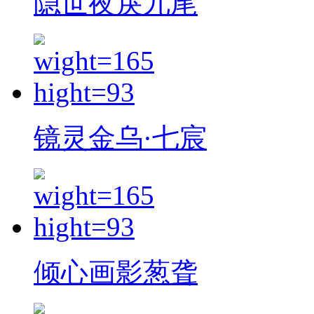
隐世夜戾九尾
镜灵金乌·七宸
倾心画影葱聋