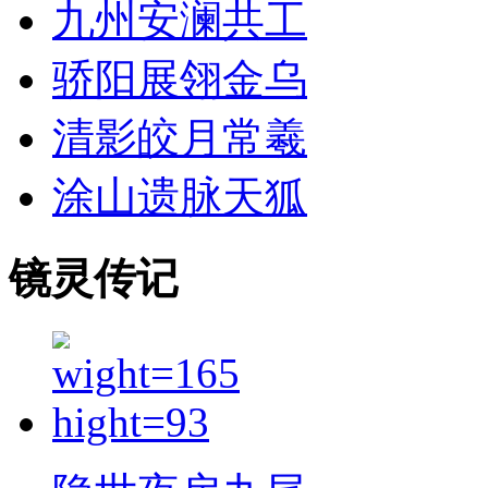
九州安澜共工
骄阳展翎金乌
清影皎月常羲
涂山遗脉天狐
镜灵传记