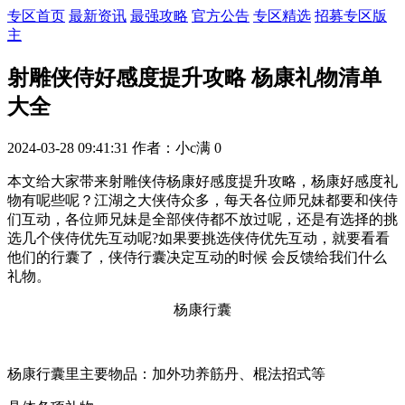
专区首页
最新资讯
最强攻略
官方公告
专区精选
招募专区版
主
射雕侠侍好感度提升攻略 杨康礼物清单
大全
2024-03-28 09:41:31
作者：小c满
0
本文给大家带来射雕侠侍杨康好感度提升攻略，杨康好感度礼
物有呢些呢？江湖之大侠侍众多，每天各位师兄妹都要和侠侍
们互动，各位师兄妹是全部侠侍都不放过呢，还是有选择的挑
选几个侠侍优先互动呢?如果要挑选侠侍优先互动，就要看看
他们的行囊了，侠侍行囊决定互动的时候 会反馈给我们什么
礼物。
杨康行囊
杨康行囊里主要物品：加外功养筋丹、棍法招式等