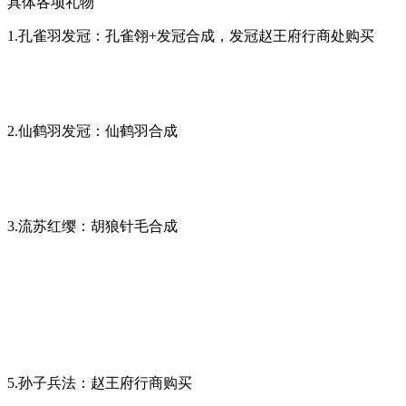
具体各项礼物
1.孔雀羽发冠：孔雀翎+发冠合成，发冠赵王府行商处购买
2.仙鹤羽发冠：仙鹤羽合成
3.流苏红缨：胡狼针毛合成
5.孙子兵法：赵王府行商购买