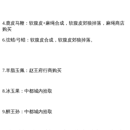
4.鹿皮马鞭：软腹皮+麻绳合成，软腹皮郊狼掉落，麻绳商店
购买
6.弦蜡/弓蜡：软腹皮合成，软腹皮郊狼掉落。
7.羊脂玉佩：赵王府行商购买
8.冰玉果：中都城内拾取
9.醉王孙：中都城内拾取