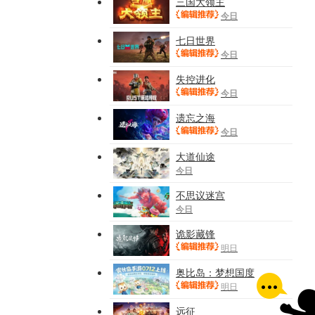
三国大领主
今日
七日世界
今日
失控进化
今日
遗忘之海
今日
大道仙途
今日
不思议迷宫
今日
诡影藏锋
明日
奥比岛：梦想国度
明日
远征