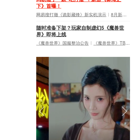
下》首曝！
网易搜打撤《诡影藏锋》新实机演示
8月新游前瞻：《诡秘之主》领衔
随时准备下架？玩家自制虚幻5《魔兽世
界》即将上线
《魔兽世界》国服整治公告
《魔兽世界》TBC周年大更：双经典团本回归！