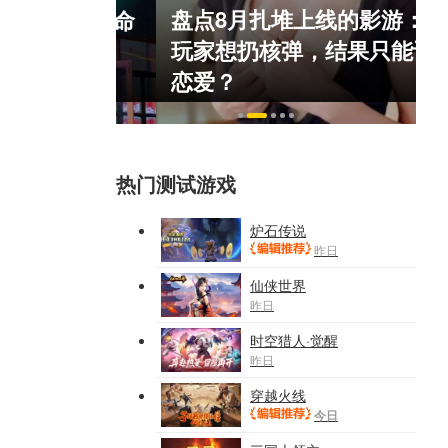
盘点8月扎堆上线的影游：
：雷死人不偿命
玩家想扔核弹，结果只能谈
69）
恋爱？
热门测试游戏
炉石传说
昨日
仙侠世界
昨日
时空猎人·觉醒
昨日
穿越火线
今日