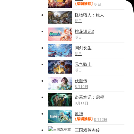
明日
怪物猎人：旅人
明日
桃花源记2
明日
问剑长生
明日
元气骑士
明日
伏魔传
8月10日
盗墓笔记：启程
8月11日
原神
8月12日
三国戏英杰传