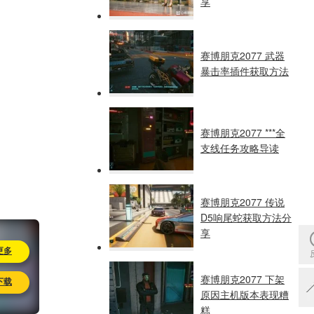
享
赛博朋克2077 武器
暴击率插件获取方法
赛博朋克2077 ***全
支线任务攻略导读
赛博朋克2077 传说
D5响尾蛇获取方法分
享
更多
赛博朋克2077 下架
下载
原因主机版本表现糟
糕