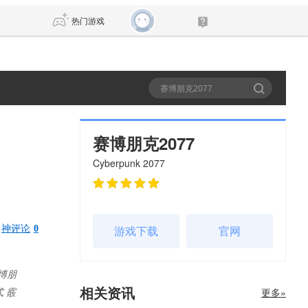
热门游戏
DNF
传奇4
剑网3旗舰版
新天龙八部
赛博朋克2077
Cyberpunk 2077
自由
诛仙世界
新仙侠5
游戏下载
官网
神评论
0
博朋
相关资讯
更多»
式 霰