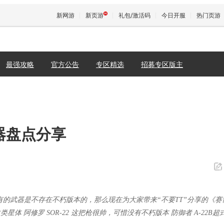
新网游
新页游
礼包/激活码
今日开服
热门页游
最强攻略
官方公告
专区精选
招募专区版主
魔兽
天堂
王权与
武器盘点分享
有的武器是不存在不朽版本的，那么现在为大家带来“不要TT”分享的《赛
星体 阿修罗 SOR-22 这把枪很帅，可惜没有不朽版本 防御者 A-22B超