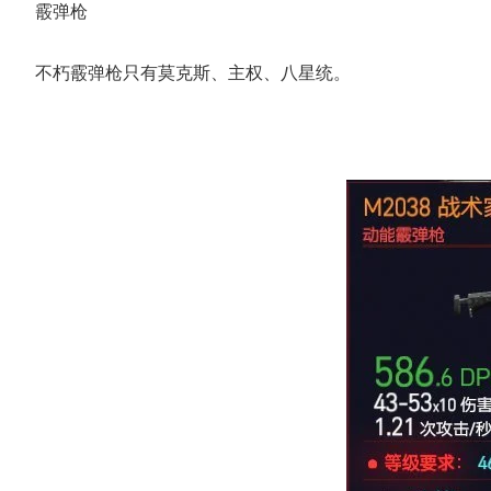
霰弹枪
不朽霰弹枪只有莫克斯、主权、八星统。