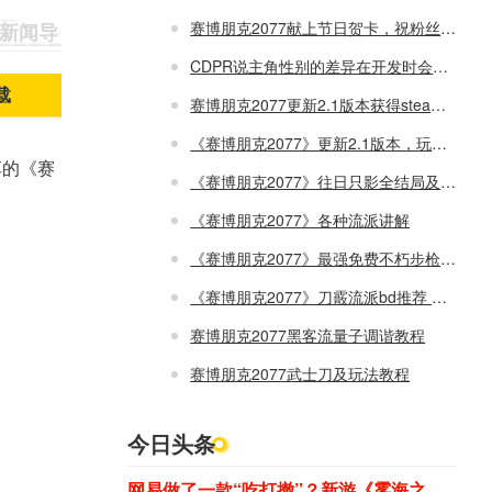
赛博朋克2077献上节日贺卡，祝粉丝节日快乐
3 新闻导
CDPR说主角性别的差异在开发时会同等对待
载
赛博朋克2077更新2.1版本获得steam好评如潮，被评为复读上清华
《赛博朋克2077》更新2.1版本，玩家反应崩溃报错
享的《赛
《赛博朋克2077》往日只影全结局及全奖杯图文详解攻略
《赛博朋克2077》各种流派讲解
《赛博朋克2077》最强免费不朽步枪如何获取攻略
《赛博朋克2077》刀霰流派bd推荐 刀霰流派玩法攻略
赛博朋克2077黑客流量子调谐教程
赛博朋克2077武士刀及玩法教程
今日头条
网易做了一款“吃打撤”？新游《雾海之