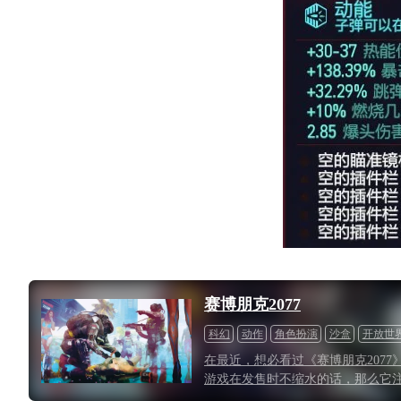
赛博朋克2077
科幻
动作
角色扮演
沙盒
开放世
在最近，想必看过《赛博朋克207
游戏在发售时不缩水的话，那么它注
往游戏所没有的“活力”——玩家朋