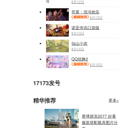
8月12日
苍翼：混沌效应
8月13日
诺亚传说口袋版
8月13日
仙山小农
8月14日
QQ炫舞2
8月15日
17173发号
精华推荐
更多»
赛博朋克2077 好看
服装搭配载具图片分