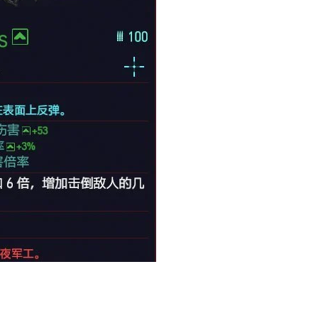
正惊漫谈：从MU开始，为
一看吓一跳
什么网游翅膀成了"躲不掉
的囧图集（11
的刚需"？