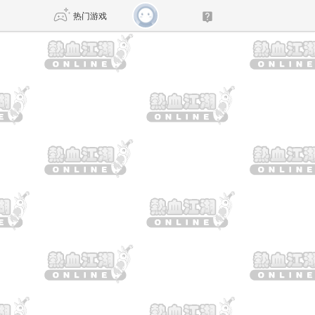
热门游戏
DNF
传奇4
剑网3旗舰版
新天龙八部
自由
诛仙世界
仙剑世界