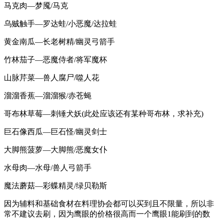
马克肉—梦魇/马克
乌贼触手—罗达蛙/小恶魔/达拉蛙
黄金南瓜—长老树精/幽灵弓箭手
竹林茄子—恶魔侍者/将军魔杯
山脉芹菜—兽人腐尸/噬人花
溜溜香蕉—溜溜猴/赤苍蝇
哥布林草莓—刺锤犬妖(此处应该还有某种哥布林，求补充)
巨石像西瓜—巨石怪/幽灵剑士
大脚熊菠萝—大脚熊/恶魔女仆
水母肉—水母/兽人弓箭手
魔法蘑菇—彩蝶精灵/绿贝勒斯
因为辅料和基础食材在料理协会都可以买到且不限量，所以非
常不建议去刷，因为鹰眼的价格很高而一个鹰眼1能刷到的数