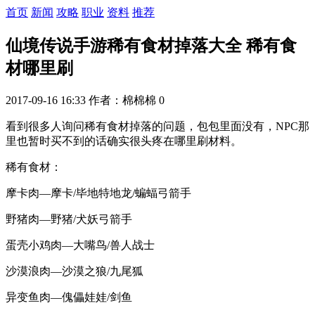
首页
新闻
攻略
职业
资料
推荐
仙境传说手游稀有食材掉落大全 稀有食
材哪里刷
2017-09-16 16:33
作者：棉棉棉
0
看到很多人询问稀有食材掉落的问题，包包里面没有，NPC那
里也暂时买不到的话确实很头疼在哪里刷材料。
稀有食材：
摩卡肉—摩卡/毕地特地龙/蝙蝠弓箭手
野猪肉—野猪/犬妖弓箭手
蛋壳小鸡肉—大嘴鸟/兽人战士
沙漠浪肉—沙漠之狼/九尾狐
异变鱼肉—傀儡娃娃/剑鱼