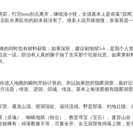
，打完boss别点离开，继续清小怪，全清基本上是奈落7层两
，然后队长离队你的副本就没有了。很多人说升级很慢，奈落算是
的同时也有材料获取；如果深肝，建议刷地狱5-6，是我个人
个也说一说，防治有人真的脑子抽了去买那个垃圾玩意。如果黄材
肉。
进入地图的瞬间开始计算的。所以如果想肝隐匿洞窟，最好记
方法是，传送、进洞、回城、传送。基本上每张图都有隐匿洞窟
营、屠龙山顶、密洞深处、湍河流域、野蛮部落、灼地丘陵、火
（灵魂）、蜘蛛地狱（粉尘）、教堂寻宝（宝石）、废弃山谷（
比较稀有，掉落数量不等，尽量全开。女王洞窟有掉落上限，差不