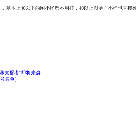
，基本上40以下的图小怪都不用打，40以上图薄血小怪也直接
渊支配者”即将来袭
封号名单）