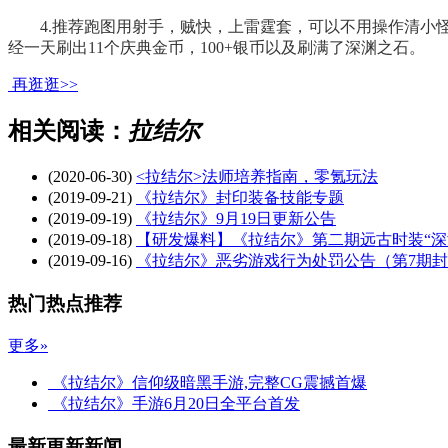
4.推荐跑图用射手，贼快，上雷霆套，可以不用操作清小怪
经一天刷出11个庆典金币，100+银币以及刷满了深渊之石。
再逛逛>>
相关阅读：
拉结尔
(2020-06-30)
<拉结尔>法师培养指南，零氪玩法
(2019-09-21)
《拉结尔》封印装备技能专题
(2019-09-19)
《拉结尔》9月19日更新公告
(2019-09-18)
【研发爆料】《拉结尔》第二期远古时装“深
(2019-09-16)
《拉结尔》恶劣游戏行为处罚公告（第7期
热门热点推荐
更多»
《拉结尔》信仰级暗黑手游,完整CG震撼首爆
《拉结尔》手游6月20日全平台首发
最新更新新闻