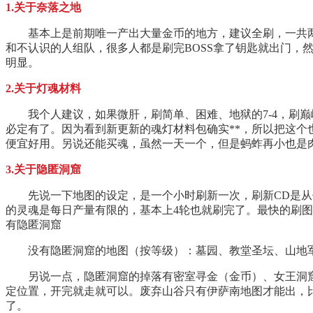
1.关于奈落之地
基本上是前期唯一产出大量金币的地方，建议全刷，一共两层
和不认识的人组队，很多人都是刷完BOSS拿了钥匙就出门
明显。
2.关于灯魂材料
我个人建议，如果微肝，刷简单、困难、地狱的7-4，刷巅峰
必定有了。因为看到新更新的魂灯材料包确实**，所以把这
便宜好用。另说还能买魂，虽然一天一个，但是蚂蚱再小也是
3.关于隐匿洞窟
先说一下地图的设定，是一个小时刷新一次，刷新CD是从你
的灵魂是每日产量有限的，基本上4轮也就刷完了。最快的刷图
有隐匿洞窟
没有隐匿洞窟的地图（按等级）：墓园、教堂圣坛、山地军
另说一点，隐匿洞窟的掉落有密室寻金（金币）、女王洞窟
定位置，开完就走就可以。废弃山谷只有伊萨南地图才能出，
了。