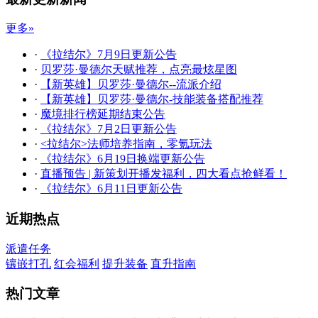
更多»
·
《拉结尔》7月9日更新公告
·
贝罗莎·曼德尔天赋推荐，点亮最炫星图
·
【新英雄】贝罗莎·曼德尔--流派介绍
·
【新英雄】贝罗莎·曼德尔-技能装备搭配推荐
·
魔境排行榜延期结束公告
·
《拉结尔》7月2日更新公告
·
<拉结尔>法师培养指南，零氪玩法
·
《拉结尔》6月19日换端更新公告
·
直播预告 | 新策划开播发福利，四大看点抢鲜看！
·
《拉结尔》6月11日更新公告
近期热点
派遣任务
镶嵌打孔
红会福利
提升装备
直升指南
热门文章