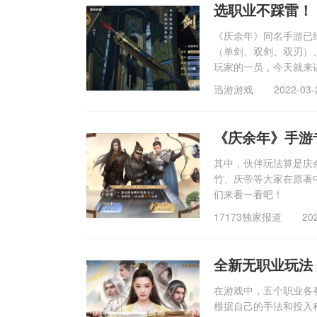
选职业不踩雷！
《庆余年》同名手游已
（单剑、双剑、双刃）
玩家的一员，今天就来
迅游游戏
2022-03-
《庆余年》手游
其中，伙伴玩法算是庆
竹、庆帝等大家在原著
们来看一看吧！
17173独家报道
20
全新无职业玩法
在游戏中，五个职业各
根据自己的手法和投入