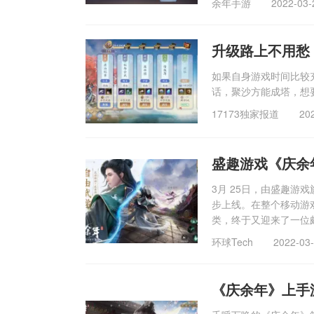
余年手游
2022-03-
升级路上不用愁
如果自身游戏时间比较
话，聚沙方能成塔，想
17173独家报道
20
盛趣游戏《庆余
3月 25日，由盛趣
步上线。在整个移动游
类，终于又迎来了一位
环球Tech
2022-03
《庆余年》上手