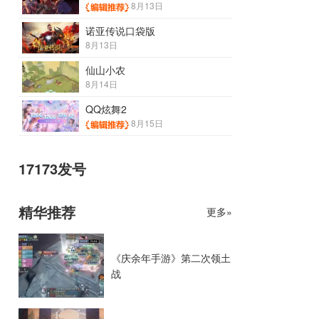
8月13日
诺亚传说口袋版
8月13日
仙山小农
8月14日
QQ炫舞2
8月15日
17173发号
精华推荐
更多»
《庆余年手游》第二次领土
战