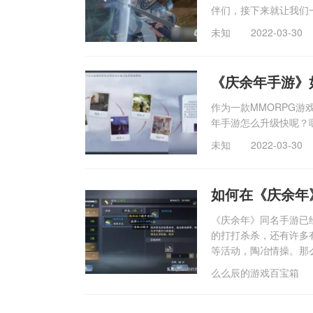
伴们，接下来就让我们
未知
2022-03-30
《庆余年手游》
作为一款MMORPG
年手游怎么升级快呢？
未知
2022-03-30
如何在《庆余年
《庆余年》同名手游已经
的打打杀杀，还有许多
等活动，陶冶情操。那
么么辰的游戏百宝箱