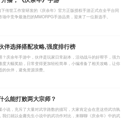
戏旗下传世工作室研发的《庆余年》官方正版授权手游正式在全平台同
市场中竞争最激烈的MMORPG手游品类，迎来了一位新选手。
伙伴选择搭配攻略,强度排行榜
用？庆余年手游中，伙伴是玩家日常副本，活动战斗的好帮手，强力
难度大幅奖励，日常变得更加轻松简单，小编准备了相关攻略，让你
适的伙伴，避免资源浪费。
什么能打败两大宗师？
谋小说，充斥了大量对武学路数的描写，大家肯定会在意这些武功孰
，我们就以金庸先生小说中的武功作对比，来聊聊《庆余年》中的武