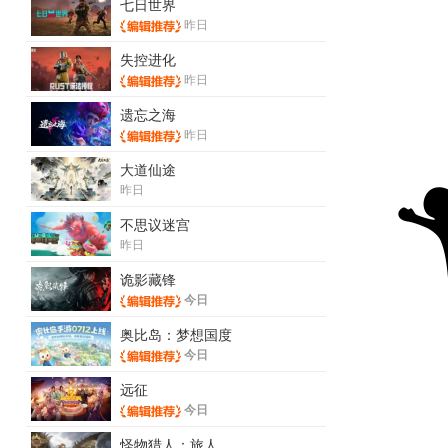
七日世界
昨日
失控进化
昨日
遗忘之海
昨日
大道仙途
昨日
不思议迷宫
昨日
诡影藏锋
今日
奥比岛：梦想国度
今日
远征
今日
怪物猎人：旅人