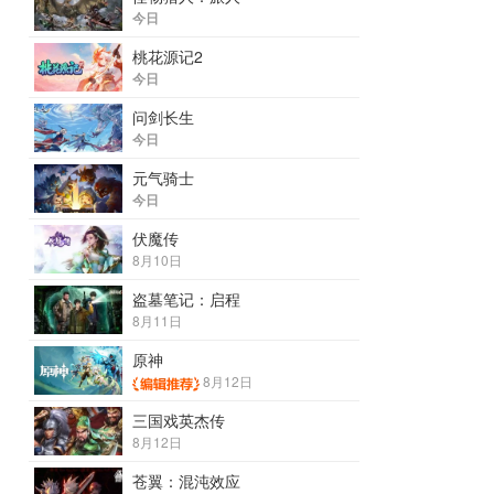
今日
桃花源记2
今日
问剑长生
今日
元气骑士
今日
伏魔传
8月10日
盗墓笔记：启程
8月11日
原神
8月12日
三国戏英杰传
8月12日
苍翼：混沌效应