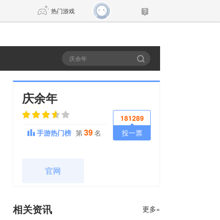
热门游戏
DNF
传奇4
剑网3旗舰版
新天龙八部
庆余年
181289
自由
诛仙世界
新仙侠5
39
手游热门榜
第
名
投一票
官网
相关资讯
更多»