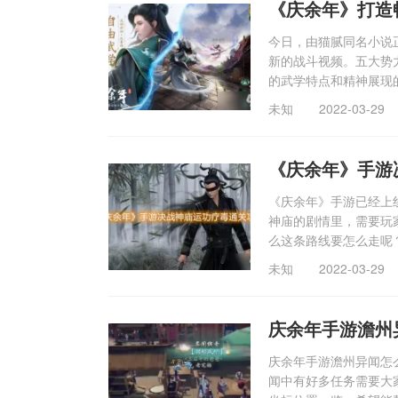
《庆余年》打造
今日，由猫腻同名小说
新的战斗视频。五大势
的武学特点和精神展现
未知
2022-03-29
《庆余年》手游
《庆余年》手游已经上
神庙的剧情里，需要玩
么这条路线要怎么走呢
未知
2022-03-29
庆余年手游澹州
庆余年手游澹州异闻怎
闻中有好多任务需要大