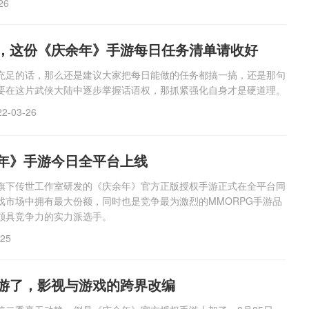
26
，这份《庆余年》手游每日任务清单请收好
充足的话，那么还是建议大家把每日能做的任务都搞一搞，还是那句
要在这片武侠大陆中逐步掌握话语权，那抓紧强化自身才是硬道理。
22-03-26
年》手游今日全平台上线
游戏旗下传世工作室研发的《庆余年》官方正版授权手游正式在全平台同
戏市场中拥有最大份额，同时也是竞争最为激烈的MMORPG手游品
颇具竞争力的实力派选手。
-25
游了，影视与游戏的跨界改编