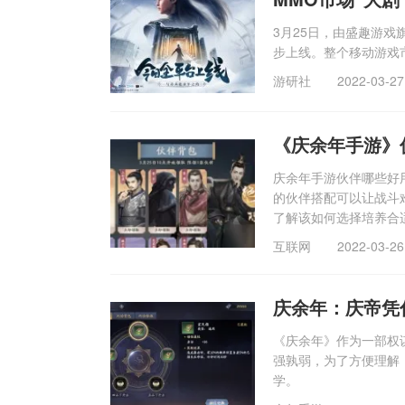
3月25日，由盛趣游
步上线。整个移动游戏
游研社
2022-03-27
《庆余年手游》
庆余年手游伙伴哪些好
的伙伴搭配可以让战斗
了解该如何选择培养合
互联网
2022-03-26
庆余年：庆帝凭
《庆余年》作为一部权
强孰弱，为了方便理解
学。