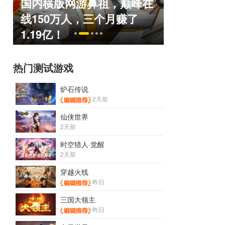
国内横版网游鼻祖，巅峰在
盘点8月扎
命
线150万人，三个月赚了
玩家想扔
1.19亿！
恋爱？
热门测试游戏
炉石传说
2天前
仙侠世界
2天前
时空猎人·觉醒
2天前
穿越火线
昨日
三国大领主
昨日