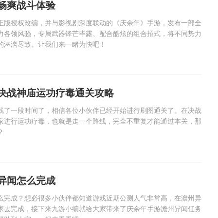
畅爽战斗体验
正版授权改编，并与影视剧深度联动的《庆余年》手游，发布一部全
力各领风骚，专属武器锋芒毕露、配合酷炫的组合招式，将不同势力
的淋漓尽致。让我们来一睹为快吧！
决战神庙运功疗毒通关攻略
线了一段时间了，相信各位小伙伴已经开始进行刷图通关了。在决战
家进行运功疗毒，也就是走一个路线，完全不重复才能通过本关，那
？
异闻怎么完成
么完成？想必很多小伙伴都知道游戏近期公测人气非常高，在澹州异
家去完成，接下来九游小编就给大家带来了庆余年手游澹州异闻任务