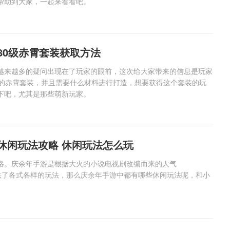
典 争霸赛大区火
一看吓一跳：雷死人不偿
帮助到大家，一起来看看吧。
的囧图集（1170）
80级赤霄套装获取方法
越来越多的疑问出现在了玩家的眼前，这次给大家带来的信息是玩家
级的赤霄套装，并且需要什么材料进行打造，想要获得这个套装的玩
下吧，尤其是那些萌新玩家。
休闲玩法攻略 休闲玩法怎么玩
略。庆余年手游是根据大火的小说电视剧改编而来的人气
提供了各式各样的玩法，那么庆余年手游中都有哪些休闲玩法呢，和小