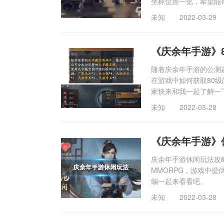
17周年庆
坐标位置一览，希望能
爆开启
未知
2022-03-29
《庆余年手游》
随着庆余年手游的公测
在游戏中如何获取80
家快来和我一起了解一
未知
2022-03-28
《庆余年手游》
庆余年手游休闲玩法攻
MMORPG，游戏中
编一起来看看吧。
未知
2022-03-28