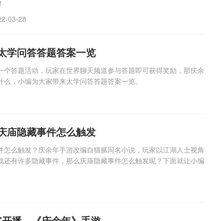
！
22-03-28
太学问答答题答案一览
一个答题活动，玩家在世界聊天频道参与答题即可获得奖励，那庆余
什么，小编为大家带来太学问答答题答案一览。
庆庙隐藏事件怎么触发
件怎么触发？庆余年手游改编自猫腻同名小说，玩家以江湖人士视角
戏还有许多隐藏事件，那么庆庙隐藏事件怎么触发呢？下面就让小编
剧”开播，《庆余年》手游