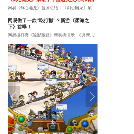
网易《剑心雕龙》首测总结
《剑心雕龙》项目宣布解散
网易做了一款“吃打撤”？新游《雾海之
下》首曝！
网易搜打撤《诡影藏锋》新实机演示
8月新游前瞻：《诡秘之主》领衔