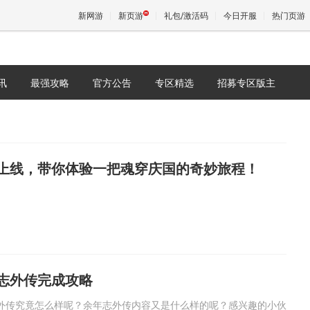
新网游
新页游
礼包/激活码
今日开服
热门页游
讯
最强攻略
官方公告
专区精选
招募专区版主
魔兽
天堂
上线，带你体验一把魂穿庆国的奇妙旅程！
王权与
志外传完成攻略
外传究竟怎么样呢？余年志外传内容又是什么样的呢？感兴趣的小伙