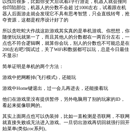
以找出很多，比如你变大后试着z字行游走，机器人就会撞向
你凹陷部位，机器人的分数不会超 过1000左右，试着跟在机
器人后面游走就会发现它不具有思考智慧，只会直线转弯，抢
夺资源，这都是程序设计好了的
所以贪吃蛇大作战这款游戏其实真的是单机游戏。你想想，你
随便玩玩就第一了，而且其他人的分数都在一两百分左右，一
点也不符合逻辑啊，就算你会玩，别人的分数也不可能总是在
200左右吧?我试过，关了WiFi和数据都可以玩，总是今日最佳
不显示!
简单证明是单机的两个方法：
游戏中把网断掉(飞行模式)，还能玩
游戏中Home键退出，过一会儿再进去，还能接着玩
他们在游戏里没有提供暂停，另外电脑用了别的玩家的ID，
看起来挺像联网的。
其实上面两点也可以伪装掉，比如一直检测是否联网，不联网
就直接失败或无法进入游戏。一旦切出游戏再切回就强行回开
始菜单(类似coc系列)。