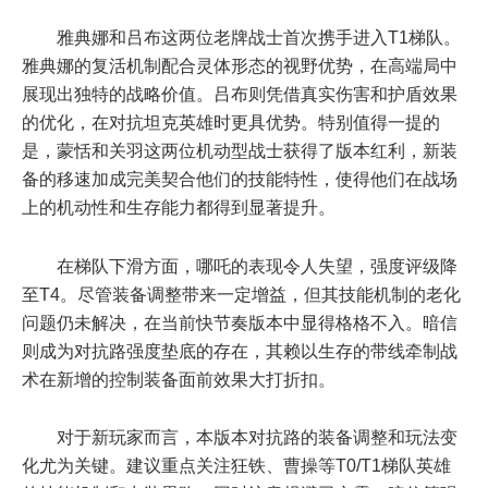
雅典娜和吕布这两位老牌战士首次携手进入T1梯队。
雅典娜的复活机制配合灵体形态的视野优势，在高端局中
展现出独特的战略价值。吕布则凭借真实伤害和护盾效果
的优化，在对抗坦克英雄时更具优势。特别值得一提的
是，蒙恬和关羽这两位机动型战士获得了版本红利，新装
备的移速加成完美契合他们的技能特性，使得他们在战场
上的机动性和生存能力都得到显著提升。
在梯队下滑方面，哪吒的表现令人失望，强度评级降
至T4。尽管装备调整带来一定增益，但其技能机制的老化
问题仍未解决，在当前快节奏版本中显得格格不入。暗信
则成为对抗路强度垫底的存在，其赖以生存的带线牵制战
术在新增的控制装备面前效果大打折扣。
对于新玩家而言，本版本对抗路的装备调整和玩法变
化尤为关键。建议重点关注狂铁、曹操等T0/T1梯队英雄