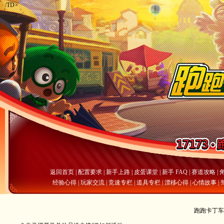
/TD>
返回首页
|
配置要求
|
新手上路
|
皮蛋课堂
|
新手 FAQ
|
赛道攻略
|
经验心得
|
玩家交流
|
竞速专栏
|
道具专栏
|
漂移心得
|
心情故事
|
跑跑卡丁车