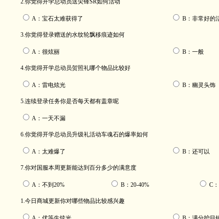
2.你觉得开学总动员送尖锋SR如何活动
A：宝石太难获得了
B：非常好的
3.你觉得登录赠送的水纹轮飘移痕迹如何
A：很炫丽
B：一般
4.你觉得开学总动员贺照礼哪个物品比较好
A：雷电炫光
B：幽灵头饰
5.连续登录任务你是否每天都有盖章呢
A：一天不漏
6.你觉得开学总动员升级礼活动车魂石的爆率如何
A：太难爆了
B：还可以
7.你对国服本周更新能达到百分多少的满意度
A：不到20%
B：20-40%
C：
1.今日商城更新你对哪些物品比较感兴趣
A：优等生炫光
B：满分护目