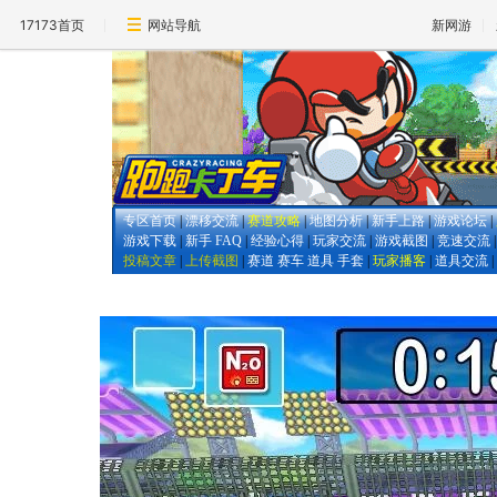
17173首页
网站导航
新网游
专区首页
|
漂移交流
|
赛道攻略
|
地图分析
|
新手上路
|
游戏论坛
|
游戏下载
|
新手 FAQ
|
经验心得
|
玩家交流
|
游戏截图
|
竞速交流
投稿文章
|
上传截图
|
赛道
赛车
道具
手套
|
玩家播客
|
道具交流