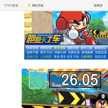
17173首页
网站导航
新网游
专区首页
|
漂移交流
|
赛道攻略
|
地图分析
|
新手上路
|
游戏论坛
|
游戏下载
|
新手 FAQ
|
经验心得
|
玩家交流
|
游戏截图
|
竞速交流
投稿文章
|
上传截图
|
赛道
赛车
道具
手套
|
玩家播客
|
道具交流