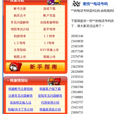
> 快速导航
查找**电话号码
帐号注册
游戏下载
**的电话号码是8位的,由前面
购买点卡
帐户充值
下面我提供一些**的电话号码
常见问题解答
在线客服帮助
了，请大家灵活运用了！
驾照考试介绍
新手驾考
初级驾考
L 3 驾考
28585140
23418839
L 2 驾考
L 1驾考
25363199
文章投稿
KSV录像上传
28377348
23254746
截图上传
视频上传
27371010
23625959
28329499
23705533
> 韩服情报站
23310566
27683786
韩服帐号注册指南
韩服客户端下载
23924891
注册常见问题解答
登陆常见问题解答
27188881
25432757
添加韩文输入法
代理使用介绍
25421102
韩服SR卡丁车介绍
韩服新系统介绍
23694731