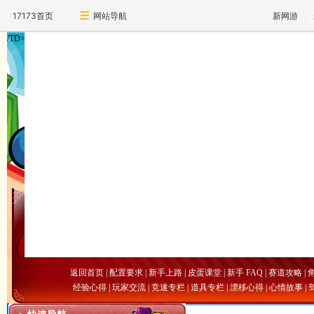
17173首页
网站导航
新网游
/TD>
返回首页
|
配置要求
|
新手上路
|
皮蛋课堂
|
新手 FAQ
|
赛道攻略
|
经验心得
|
玩家交流
|
竞速专栏
|
道具专栏
|
漂移心得
|
心情故事
|