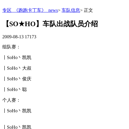
专区_《跑跑卡丁车》_news
>
车队信息
>
正文
【SO★HO】车队出战队员介绍
2009-08-13
17173
组队赛：
丨SoHo丶凯凯
丨SoHo丶大叔
丨SoHo丶俊庆
丨SoHo丶聪
个人赛：
丨SoHo丶凯凯
丨SoHo丶凯凯