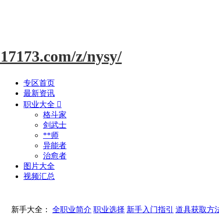
17173.com/z/nysy/
专区首页
最新资讯
职业大全

格斗家
剑武士
**师
异能者
治愈者
图片大全
视频汇总
新手大全：
全职业简介
职业选择
新手入门指引
道具获取方