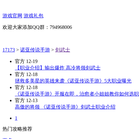
游戏官网
游戏礼包
欢迎大家添加QQ群：794968006
17173
>
诺亚传说手游
>
剑武士
官方
12-19
【职业介绍】输出爆炸 高冷将领剑武士
官方
12-18
拯救多美星的英雄来袭《诺亚传说手游》5大职业曝光
官方
12-18
《诺亚传说手游》开服在即，治愈者小姐姐教你如何选职
官方
12-13
高傲的将领 《诺亚传说手游》剑武士职业介绍
1
热门攻略推荐