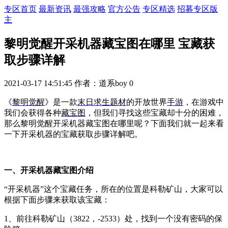
专区首页
最新资讯
最强攻略
官方公告
专区精选
招募专区版
主
黎明觉醒开采机器藏宝图在哪里 宝藏获
取步骤详解
2021-03-17 14:51:45
作者：道系boy
0
《
黎明觉醒
》是一款
末日
求生
题材
的开放世界
手游
，在游戏中
我们会获得各种
藏宝图
，但我们寻找这些宝藏却十分的困难，
那么黎明觉醒开采机器藏宝图在哪里呢？下面我们就一起来看
一下开采机器的宝藏获取步骤详解吧。
一、开采机器藏宝图介绍
“开采机器”这个宝藏任务，所在的位置是科勒矿山，大家可以
根据下面步骤来获取该宝藏：
1、前往科勒矿山（3822，-2533）处，找到一个没有密码的保