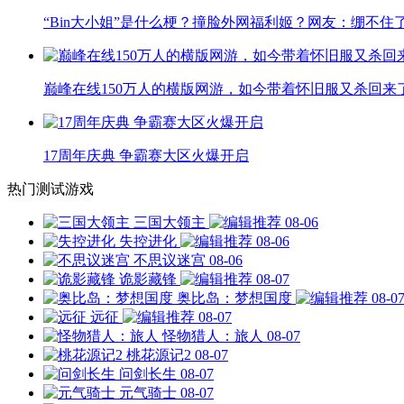
“Bin大小姐”是什么梗？撞脸外网福利姬？网友：绷不住
巅峰在线150万人的横版网游，如今带着怀旧服又杀回来
17周年庆典 争霸赛大区火爆开启
热门测试游戏
三国大领主
08-06
失控进化
08-06
不思议迷宫
08-06
诡影藏锋
08-07
奥比岛：梦想国度
08-0
远征
08-07
怪物猎人：旅人
08-07
桃花源记2
08-07
问剑长生
08-07
元气骑士
08-07