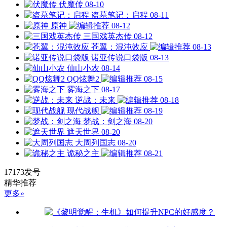
伏魔传
08-10
盗墓笔记：启程
08-11
原神
08-12
三国戏英杰传
08-12
苍翼：混沌效应
08-13
诺亚传说口袋版
08-13
仙山小农
08-14
QQ炫舞2
08-15
雾海之下
08-17
逆战：未来
08-18
现代战舰
08-19
梦战：剑之海
08-20
遮天世界
08-20
大周列国志
08-20
诡秘之主
08-21
17173发号
精华推荐
更多»