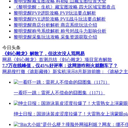
黎明觉醒藏宝图攻略 科勒矿山藏宝图位置大全
《黎明觉醒：生机》藏宝图攻略 四大区域宝图盘点
黎明觉醒PVP进阶攻略 PVP玩法要点解析
黎明觉醒PVE进阶攻略 PVE战斗玩法要点解析
黎明觉醒商店分析解析 商店系统玩法介绍
黎明觉醒称号系统解析 称号对战斗力影响分析
黎明觉醒采集玩法攻略 采集资源获取介绍
今日头条
《剑心雕龙》解散了，但这次没人骂网易
网易《剑心雕龙》首测总结
《剑心雕龙》项目宣布解散
7.7万在线峰值，仅45%好评率：这网游咋刚火就翻车了？
网易搜打撤《诡影藏锋》新实机演示
8月新游前瞻：《诡秘之
一看吓一跳：雷死人不偿命的囧图集（1171）
绅士日报：国游泳装皮涩度拉爆了！大雷熟女上演蒙眼pla