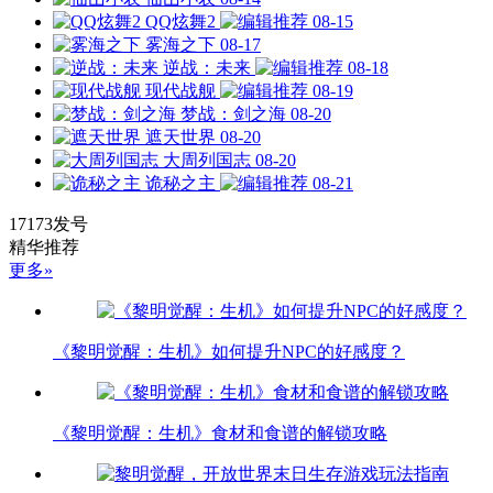
QQ炫舞2
08-15
雾海之下
08-17
逆战：未来
08-18
现代战舰
08-19
梦战：剑之海
08-20
遮天世界
08-20
大周列国志
08-20
诡秘之主
08-21
17173发号
精华推荐
更多»
《黎明觉醒：生机》如何提升NPC的好感度？
《黎明觉醒：生机》食材和食谱的解锁攻略