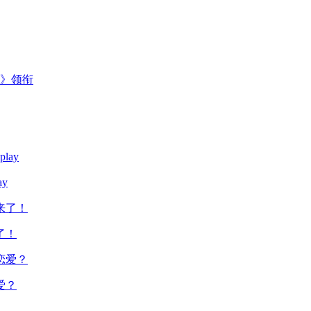
主》领衔
y
了！
爱？