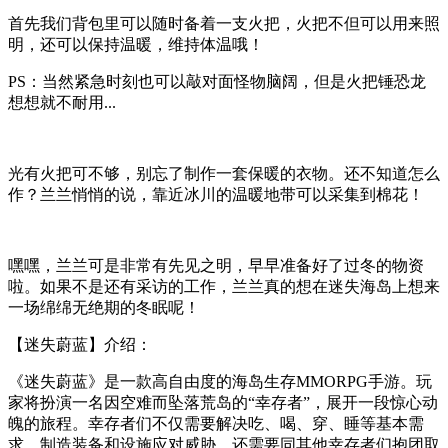
首先我们背包里可以随时备着一支火把，火把不但可以用来照
明，还可以保持温暖，维持体温哦！
PS：当然紧急时刻也可以敲对面怪物脑阔，但是火把锤恐龙
想想就不耐用...
光有火把可不够，别忘了制作一套保暖的衣物。还不知道怎么
作？兰兰悄悄的说，靠近冰川的温暖地带可以采集到棉花！
嘿嘿，兰兰可是非常有先见之明，早早准备好了过冬的物资
啦。如果不是还有采访的工作，兰兰真的想在迷失海岛上想来
一场绵绵无绝期的冬眠呢！
【迷失蔚蓝】介绍：
《迷失蔚蓝》是一款高自由度的海岛生存MMORPG手游。玩
家将扮演一名因空难而坠落荒岛的“幸存者”，展开一段惊心动
魄的旅程。幸存者们不仅需要解决吃、喝、穿、睡等基本需
求，制造装备和设施应对威胁，还需要同其他幸存者们抱团取