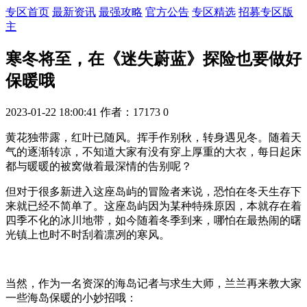
专区首页
最新资讯
最强攻略
官方公告
专区精选
招募专区版
主
寒冬将至，在《迷失蔚蓝》探险也要做好
保暖哦
2023-01-22 18:00:41
作者：17173
0
黄花独带露，红叶已随风。挥手作别秋，转身遇见冬。随着天
气的逐渐转凉，不知道大家有没有穿上厚重的大衣，每日起床
都与暖暖的被窝做着最深情的告别呢？
但对于很多新进入这座岛屿的冒险者来说，恐怕在冬天生存下
来就已经不简单了。这座岛屿因为某种特殊原因，本就存在着
四季不化的冰川地带，如今随着冬季到来，哪怕在最热闹的曙
光镇上也时不时刮着凛冽的寒风。
当然，作为一名资深的海岛记者与求生大师，兰兰再来教大家
一些海岛保暖的小妙招哦：