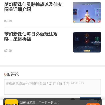
梦幻新诛仙灵脉挑战以及仙友
闯关详细介绍
07-19
梦幻新诛仙每日必做玩法攻
略，星运祈福
07-19
0
条评论
评论赢取激活码/周边等奖励！加群了解详情224611913
发布
玩硬核游戏，用一起一起上！