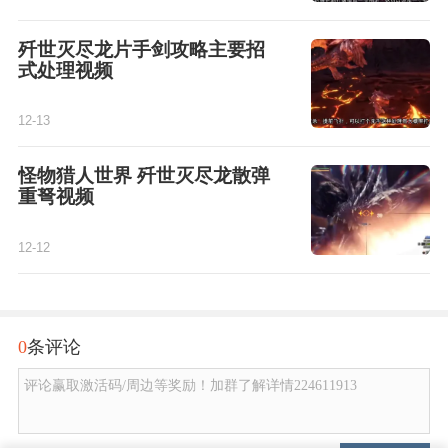
歼世灭尽龙片手剑攻略主要招
式处理视频
12-13
怪物猎人世界 歼世灭尽龙散弹
重弩视频
12-12
0
条评论
评论赢取激活码/周边等奖励！加群了解详情224611913