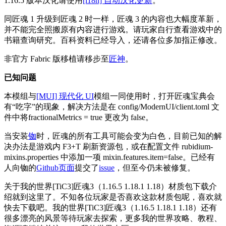
1.16.5 版本汉化请使用
[i18n] 自动汉化更新
。
同匠魂 1 升级到匠魂 2 时一样，匠魂 3 的内容也大幅度革新，
并不能完全照搬原有内容进行游戏。请玩家自行查看游戏中的
书籍查询研究。百科资料已经导入，还请各位多加指正修改。
非官方 Fabric 版移植请移步至
匠神
。
已知问题
本模组与
[MUI] 现代化 UI
模组一同使用时，打开匠魂宝典会
有“吃字”的现象，解决方法是在 config/ModernUI/client.toml 文
件中将fractionalMetrics = true 更改为 false。
当安装
铷
时，匠魂的所有工具可能会变为白色，目前已知的解
决办法是游戏内 F3+T 刷新资源包，或在配置文件 rubidium-
mixins.properties 中添加一项 mixin.features.item=false。已经有
人向铷的
Github页面
提交了
issue
，但至今仍未被修复。
关于我的世界[TiC3]匠魂3（
1.16.5 1.18.1 1.18
）材质包下载介
绍就到这里了。不知各位玩家是否喜欢这款材质包呢，喜欢就
快去下载吧。我的世界[TiC3]匠魂3（
1.16.5 1.18.1 1.18
）还有
很多漂亮的风景等待玩家去探索，更多我的世界攻略、教程、