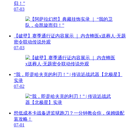
归！”
07-03
【破壁】赛季通行证内容展示 ｜ 内含蜂医x送葬人·无题
密令联动传说外观
07-03
“我，即是哈夫克的利刃！” | 传说近战武器【北极星】
实录
07-02
想低成本卡战备进监狱跑刀？一分钟教会你，保姆级配
装攻略！
07-01