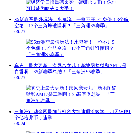
S5新赛季最强玩法！水鬼流！一枪不开5个免保！3个航
空箱！17个三角蚌谁懂啊？「三角洲S5赛季」
06-25
真史上最大更新！疾风亲女儿！新地图监狱和AM17是
真香啊！S5新赛季总结！「三角洲S5赛季」
06-25
三角洲行动全网最细节机密大坝速通流教学，四天狂赚1
个亿哈弗币，速学
06-24