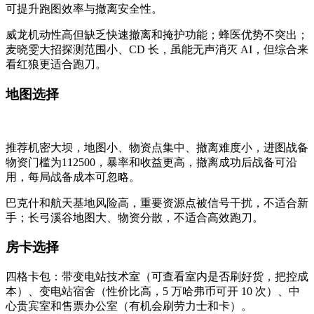
可提升跑图效率与撤离安全性。
威龙机动性高但缺乏快速撤离和掩护功能；蜂医优势不突出；
麦晓雯大招探测范围小、CD 长，虽能无声消灭 AI，但综合来
看红狼更适合跑刀。
地图选择
推荐机密大坝，地图小、物资点集中、撤离难度小
，进图战备
物资门槛为112500，暴率和收益更高，撤离成功后战备可沿
用，每局战备成本可忽略。
巴克什和航天基地风险高，重要资源点被信号干扰，不适合新
手；长弓溪谷地图大、物资分散，不适合高效跑刀。
房卡选择
四格卡包：带变电站技术室（可查看室内是否刷好货，把控成
本）、变电站宿舍（性价比高，5 万哈弗币可开 10 次）、中
心贵宾室和售票办公室（有机会刷劳力士和卡）。