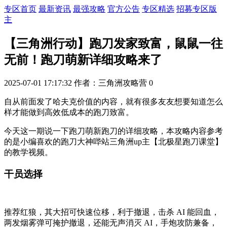
专区首页
最新资讯
最强攻略
官方公告
专区精选
招募专区版
主
【三角洲行动】跑刀发家致富，鼠鼠一往
无前！跑刀萌新详细攻略来了
2025-07-01 17:17:32
作者：三角洲攻略营
0
自从前面发了哈夫克价值的内容，就有很多友友想要知道怎么
样才能做到高效低成本的跑刀致富。
今天这一期说一下跑刀萌新跑刀的详细攻略，本攻略内容参考
的是小编喜欢的跑刀大神
哔站三角洲up主【北极星跑刀课堂】
的教学视频
。
干员选择
推荐红狼，其大招可快速位移，利于撤退，击杀 AI 能回血
，
两发烟雾弹可掩护撤退，还能无声消灭 AI，手炮攻防兼备，