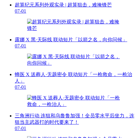
超算纪元系列外观实录 | 超算狙击，难掩锋芒
07-01
露娜 X 黑·天际线 联动短片「以箭之名，向你问候」
07-01
蜂医 X 送葬人·无题密令 联动短片「一枪救命，一枪治
人」
07-01
三角洲行动 连狙和乌鲁鲁加强！全员零水平后坐力，连
狙当主武器打的时代要来了！
07-01