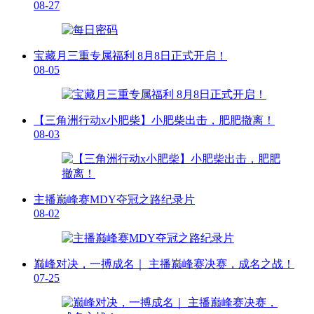
08-27
宝藏月三重专属福利 8月8日正式开启！
08-05
【三角洲行动x小肥柴】小肥柴出击，肥肥撤离！
08-03
主播巅峰赛MDY夺冠之路纪录片
08-02
巅峰对决，一搏成名｜ 主播巅峰赛决赛，成名之战！
07-25