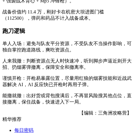
+ 强袭战术背心 + Mp5 冲锋枪）。
战备价值约 11.4 万，刚好卡在机密大坝进图门槛
（112500），弹药和药品不计入战备成本。
跑刀逻辑
单人入场：
避免与队友平分资源，不受队友不当操作影响，可
独自掌控跑道路线，爽吃资源点。
人来我撤：
判断资源点无人时快速冲，听到脚步声逼近则开大
招、扔烟雾弹撤离，保障安全和撤离率。
谨慎开枪：
开枪易暴露位置，尽量用红狼的烟雾技能和近战武
器解决 AI，AI 反应快已开枪时再用子弹。
能撤就撤：
出好货或背包搜满后，不再冒风险搜其他点位，直
接撤离，保住战备，快速进入下一局。
【编辑：三角洲攻略营】
精华推荐
每日密码