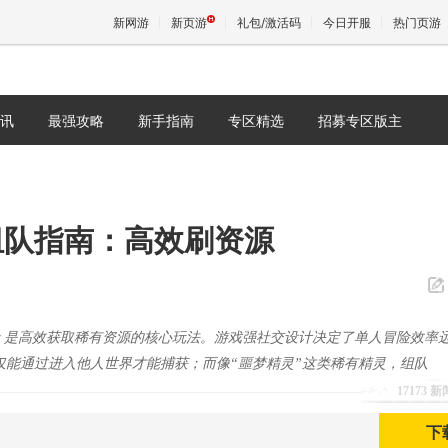
新网游
新页游
礼包/激活码
今日开服
热门页游
讯
最强攻略
新手指南
专区精选
招募专区版主
魔兽
天堂
组队指南：高效刷资源
王权与
险 是高效获取稀有资源的核心玩法。游戏强社交设计决定了单人冒险效率
仅能通过进入他人世界才能捕获；而像“噩梦精灵”这类稀有精灵，组队
17173 
下