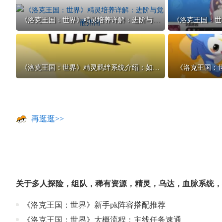
《洛克王国：世界》精灵培养详解：进阶与觉醒指南
《洛克王国：世界》精灵羁绊系统介绍：如何快速提升战力
《洛克王国：
再逛逛>>
关于
多人探险
，
组队
，
稀有资源
，
精灵
，
乌达
，
血脉系统
，
《洛克王国：世界》新手pk阵容搭配推荐
《洛克王国：世界》大概流程：主线任务速通