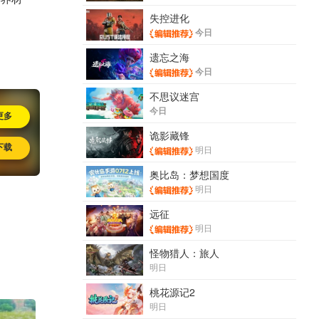
失控进化
今日
遗忘之海
今日
不思议迷宫
今日
更多
诡影藏锋
下载
明日
奥比岛：梦想国度
明日
远征
明日
怪物猎人：旅人
明日
桃花源记2
明日