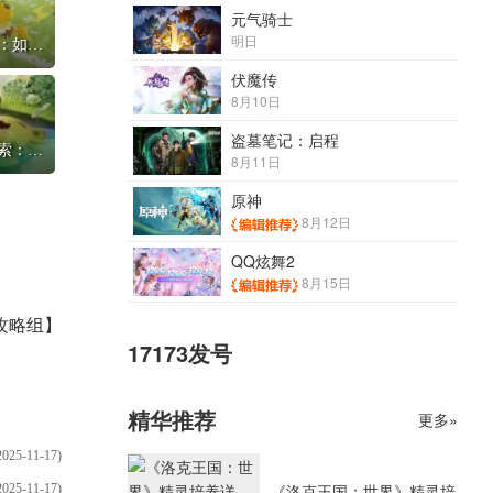
元气骑士
明日
《洛克王国：世界》家园系统深度解析：如何打造你的魔法基地？
伏魔传
8月10日
盗墓笔记：启程
《洛克王国：世界》开放世界地图全探索：隐藏宝藏位置
8月11日
原神
8月12日
QQ炫舞2
8月15日
攻略组】
17173发号
精华推荐
更多»
2025-11-17)
《洛克王国：世界》精灵培
2025-11-17)