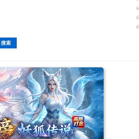
(
(
(