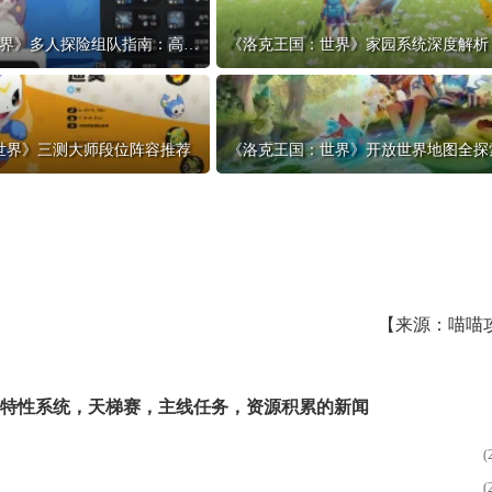
《洛克王国：世界》多人探险组队指南：高效刷资源
世界》三测大师段位阵容推荐
【来源：喵喵
特性系统
，
天梯赛
，
主线任务
，
资源积累
的新闻
(
(