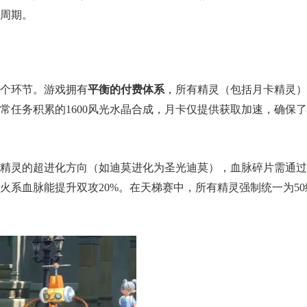
周期。
hinaJoy小姐姐精选：绝
一看吓一跳：雷
ShowGirl与Coser大赏！
的囧图集（1169
个环节。游戏拥有
平衡的付费体系
，所有精灵（包括月卡精灵）
常任务积累的1600风光水晶合成，月卡仅提供获取加速，确保
精灵的超进化方向（如迪莫进化为圣光迪莫），血脉碎片需通过
系血脉能提升双攻20%。在天梯赛中，所有精灵强制统一为50