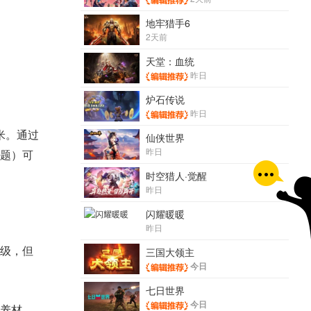
地牢猎手6
2天前
天堂：血统
昨日
炉石传说
昨日
米。通过
仙侠世界
昨日
题）可
时空猎人·觉醒
昨日
闪耀暖暖
昨日
级，但
三国大领主
今日
七日世界
今日
养材