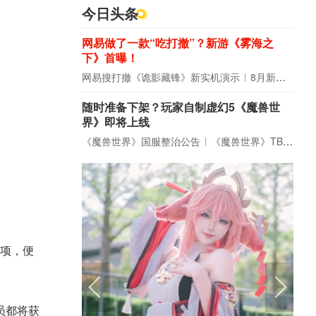
今日头条
网易做了一款“吃打撤”？新游《雾海之
下》首曝！
网易搜打撤《诡影藏锋》新实机演示
8月新游前瞻：《诡秘之主》领衔
随时准备下架？玩家自制虚幻5《魔兽世
界》即将上线
《魔兽世界》国服整治公告
《魔兽世界》TBC周年大更：双经典团本回归！
项，便
员都将获