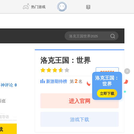
热门游戏
DNF
传奇4
剑网3旗舰版
新天龙八部
洛克王国：世界
×
260581
自由
诛仙世界
新仙侠5
洛克王国：
2
新游期待榜
第
名
投一票
世界
神评论
0
立即下载
进入官网
远低
新闻导语
游戏下载
载