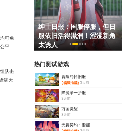
绅士日报：国服停服，但日
死人不偿命
服依旧活得滋润！涩涩新角
）
均可免
太诱人
了公平
热门测试游戏
组队击
冒险岛怀旧服
级满天
3天前
降魔录一折服
3天前
万国觉醒
3天前
无畏契约：源能行动
2天前