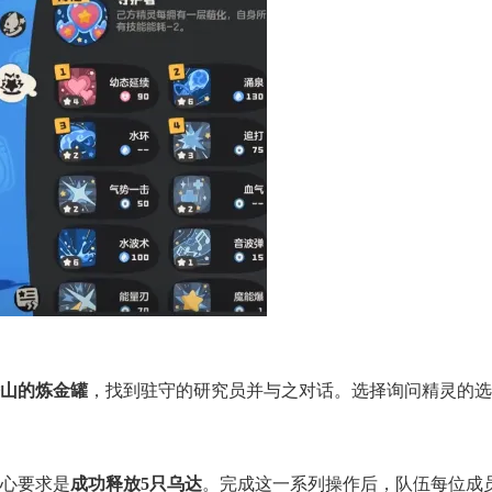
山的炼金罐
，找到驻守的研究员并与之对话。选择询问精灵的选
心要求是
成功释放5只乌达
。完成这一系列操作后，队伍每位成