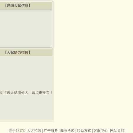
【详细天赋信息】
【
天赋
给力指数】
觉得该天赋用处大，请点击投票！
关于17173
|
人才招聘
|
广告服务
|
商务洽谈
|
联系方式
|
客服中心
|
网站导航