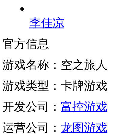
李佳凉
官方信息
游戏名称：空之旅人
游戏类型：卡牌游戏
开发公司：
富控游戏
运营公司：
龙图游戏