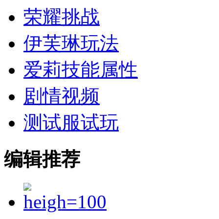
荣耀挑战
伊芙琳玩法
爱莉技能属性
剧情视频
测试服试玩
编辑推荐