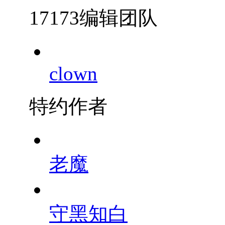
17173编辑团队
clown
特约作者
老魔
守黑知白