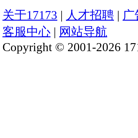
关于17173
|
人才招聘
|
广
客服中心
|
网站导航
Copyright © 2001-2026 1717