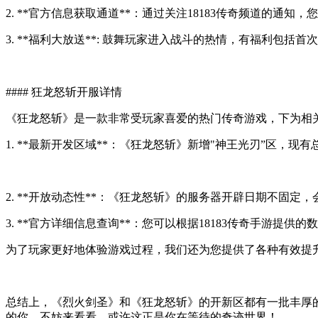
2. **官方信息获取通道**：通过关注18183传奇频道的通
3. **福利大放送**: 鼓舞玩家进入战斗的热情，有福利包括
#### 狂龙怒斩开服详情
《狂龙怒斩》是一款非常受玩家喜爱的热门传奇游戏，下为相
1. **最新开发区域**：《狂龙怒斩》新增"神王光刃”区，现有
2. **开放动态性**：《狂龙怒斩》的服务器开辟日期不固定
3. **官方详细信息查询**：您可以根据18183传奇手游提
为了玩家更好地体验游戏过程，我们还为您提供了各种有效提
总结上，《烈火剑圣》和《狂龙怒斩》的开新区都有一批丰厚
的你，不妨来看看，或许这正是你在等待的奇迹世界！