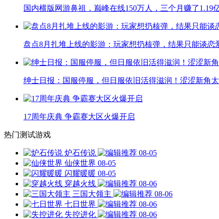
国内横版网游鼻祖，巅峰在线150万人，三个月赚了1.19
盘点8月扎堆上线的影游：玩家想扔核弹，结果只能谈恋
绅士日报：国服停服，但日服依旧活得滋润！涩涩新角太
17周年庆典 争霸赛大区火爆开启
热门测试游戏
炉石传说
08-05
仙侠世界
08-05
闪耀暖暖
08-05
穿越火线
08-06
三国大领主
08-06
七日世界
08-06
失控进化
08-06