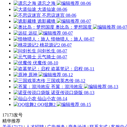
遗忘之海
08-06
大道仙途
08-06
不思议迷宫
08-06
诡影藏锋
08-07
奥比岛：梦想国度
08-0
远征
08-07
怪物猎人：旅人
08-07
桃花源记2
08-07
问剑长生
08-07
元气骑士
08-07
伏魔传
08-10
盗墓笔记：启程
08-11
原神
08-12
三国戏英杰传
08-12
苍翼：混沌效应
08-13
诺亚传说口袋版
08-13
仙山小农
08-14
QQ炫舞2
08-15
17173发号
精华推荐
关于17173
|
人才招聘
|
广告服务
|
商务洽谈
|
联系方式
|
客服中