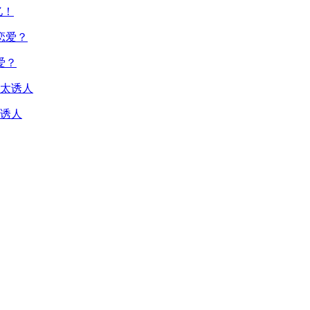
亿！
爱？
诱人