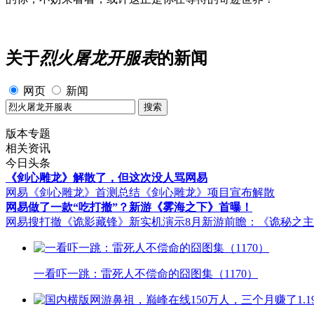
关于
烈火屠龙开服表
的新闻
网页
新闻
版本专题
相关资讯
今日头条
《剑心雕龙》解散了，但这次没人骂网易
网易《剑心雕龙》首测总结
《剑心雕龙》项目宣布解散
网易做了一款“吃打撤”？新游《雾海之下》首曝！
网易搜打撤《诡影藏锋》新实机演示
8月新游前瞻：《诡秘之
一看吓一跳：雷死人不偿命的囧图集（1170）