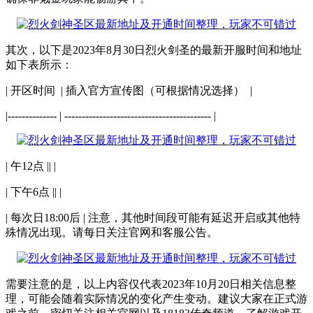
其次，以下是2023年8月30日烈火剑圣的最新开服时间和地址
如下表所示：
| 开区时间 | 插入官方宣传图（可根据情况选择） |
|-------------- | ------------------------------------------ |
| 午12点 || |
| 下午6点 || |
| 每次日18:00后 | 注意，其他时间段可能有延迟开启或其他特
殊情况出现。请每日关注官网和客服公告。
需要注意的是，以上内容仅代表2023年10月20日相关信息整
理，可能会随着实际情况的变化产生变动。建议大家在正式游