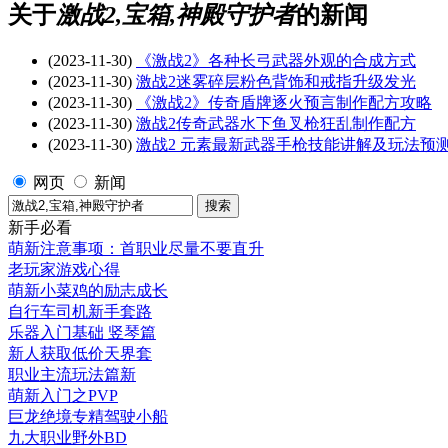
关于
激战2,宝箱,神殿守护者
的新闻
(2023-11-30)
《激战2》各种长弓武器外观的合成方式
(2023-11-30)
激战2迷雾碎层粉色背饰和戒指升级发光
(2023-11-30)
《激战2》传奇盾牌逐火预言制作配方攻略
(2023-11-30)
激战2传奇武器水下鱼叉枪狂乱制作配方
(2023-11-30)
激战2 元素最新武器手枪技能讲解及玩法预
网页
新闻
新手必看
萌新注意事项：首职业尽量不要直升
老玩家游戏心得
萌新小菜鸡的励志成长
自行车司机新手套路
乐器入门基础 竖琴篇
新人获取低价天界套
职业主流玩法篇新
萌新入门之PVP
巨龙绝境专精驾驶小船
九大职业野外BD