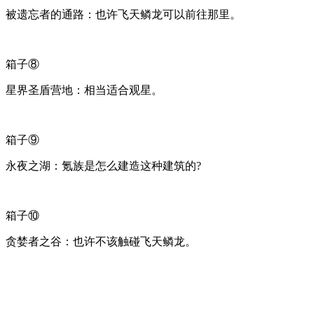
被遗忘者的通路：也许飞天鳞龙可以前往那里。
箱子⑧
星界圣盾营地：相当适合观星。
箱子⑨
永夜之湖：氪族是怎么建造这种建筑的?
箱子⑩
贪婪者之谷：也许不该触碰飞天鳞龙。