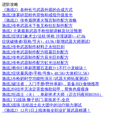
进阶攻略
《激战2》各种长弓武器外观的合成方式
激战2迷雾碎层粉色背饰和戒指升级发光
《激战2》传奇盾牌逐火预言制作配方攻略
激战2传奇武器水下鱼叉枪狂乱制作配方
激战2 元素最新武器手枪技能讲解及玩法预测
激战2症状幻象术士(法杖/斧枪 沙漠谜题) - 47.8k
症状破锋者(双枪/节火) - 43.9k [新增武器大师测试]
激战2传奇武器制作材料之永恒巨剑
激战2传奇武器制作配方暗暮巨剑配方
激战2传奇武器制作配方辰光巨剑配方
激战2传奇武器制作配方虹光法杖配方
激战2教你们单刷黑耀石圣殿3+1不打小龙秘诀！
激战2症状暴风使(手枪/号角)- 48.5K(大体积51.5K)
激战2步枪奶时空功能性演示 [武器大师拓展测试]
激战2破法者，入门手册(野外单刷)，装备/BD/食物推荐
激战2纠结半天决定弄套挽歌轻甲，帮角色瘦瘦身
激战2狂战士（火），单刷斧术大师（迈古玛夜间BOSS）
激战2 T2战场 狮子拱门-莫挨老子-全息
激战2战场 法杖战士在大团中的治疗能力测试
《激战2》12月1日上线体验全职业扩展武器精通！