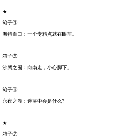
★
箱子④
海特血口：一个专精点就在眼前。
箱子⑤
沸腾之围：向南走，小心脚下。
箱子⑥
永夜之湖：迷雾中会是什么?
★
箱子⑦