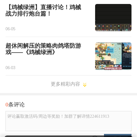
【鸡械绿洲】直播讨论！鸡械
战力排行炮台篇！
06-05
超休闲解压的策略肉鸽塔防游
戏——《鸡械绿洲》
06-03
更多精彩内容
0
条评论
评论赢取激活码/周边等奖励！加群了解详情224611913