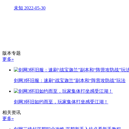
未知
2022-05-30
版本专题
更多»
剑网3怀旧服：速刷“战宝迦兰”副本和“阵营攻防战”玩法
剑网3怀旧如约而至，玩家集体打坐感受江湖！
相关资讯
更多»