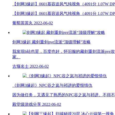
【剑网3缘起】0601慕容追风气纯视角（4091分 1.07W D
【剑网3缘起】0601慕容追风气纯视角（4091分 1.07W D
葡萄茶茶丸
2022-06-02
剑网3缘起 藏剑重剑pve流派“顶级理解”攻略
我发现b站也罢，百度也好，怀旧服的藏剑重剑流派pve
家。
古堰名士
2022-06-02
《剑网3缘起》NPC谷之岚与祁进的爱恨情仇
因为做任务，又遇见了熟悉的NPC谷之岚与祁进。不得不
殿堂级游戏分享
2022-06-02