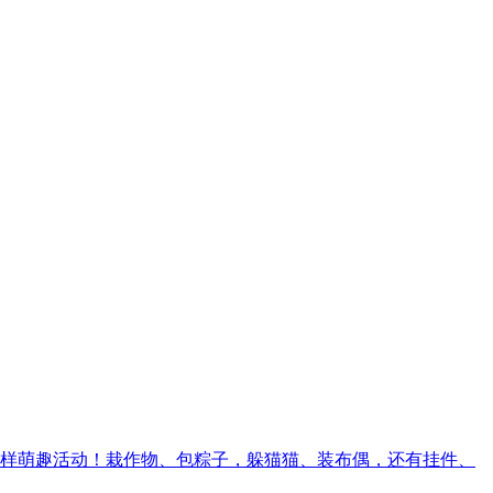
样萌趣活动！栽作物、包粽子，躲猫猫、装布偶，还有挂件、