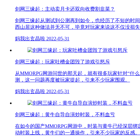
剑网三缘起：主动卖月卡还双向收费割韭菜？
剑网三缘起从测试到公测再到如今，也经历了不短的时间
西山居这种做法并无不可，毕竟对玩家来说这不仅没损失
妈我出玄晶啦
2022-05-31
剑网三缘起：玩家吐槽金团毁了游戏引怒斥
从MMORPG网游问世的那天起，就有很多玩家针对“什
测，这一问题再度被玩家提起，引来不少玩家围观。
妈我出玄晶啦
2022-05-31
剑网三缘起：黄牛自导自演炒时装，不料血亏
在如今的国产MMORPG网游中，时装与黄牛已经深层
动时装上线，黄牛们的一通操作，引来不少玩家的反感。