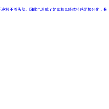
玩家摸不着头脑。因此也造成了奶毒和毒经体验感两极分化，鉴