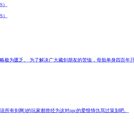
PS）
PS）
攻略极为匮乏。 为了解决广大藏剑朋友的苦恼，母胎单身四百年
说所有剑网3的玩家都曾经为这对npc的爱恨情仇骂过策划吧。