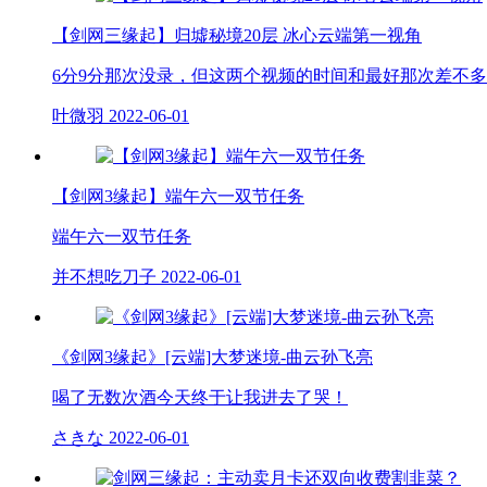
【剑网三缘起】归墟秘境20层 冰心云端第一视角
6分9分那次没录，但这两个视频的时间和最好那次差不
叶微羽
2022-06-01
【剑网3缘起】端午六一双节任务
端午六一双节任务
并不想吃刀子
2022-06-01
《剑网3缘起》[云端]大梦迷境-曲云孙飞亮
喝了无数次酒今天终于让我进去了哭！
さきな
2022-06-01