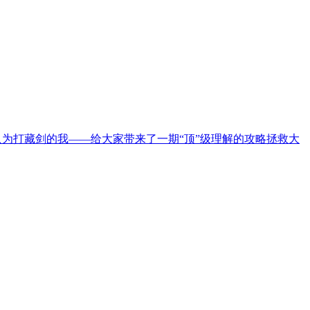
只为打藏剑的我——给大家带来了一期“顶”级理解的攻略拯救大