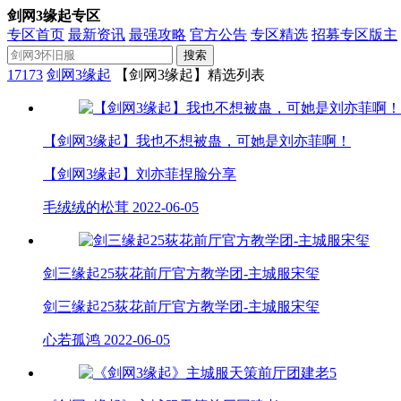
剑网3缘起专区
专区首页
最新资讯
最强攻略
官方公告
专区精选
招募专区版主
搜索
17173
剑网3缘起
【剑网3缘起】精选列表
【剑网3缘起】我也不想被蛊，可她是刘亦菲啊！
【剑网3缘起】刘亦菲捏脸分享
毛绒绒的松茸
2022-06-05
剑三缘起25荻花前厅官方教学团-主城服宋玺
剑三缘起25荻花前厅官方教学团-主城服宋玺
心若孤鸿
2022-06-05