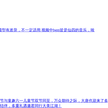
型有差异，不一定适用 视频中bgm皆是仙四的音乐，唉
节与童趣六一儿童节双节同至，万众期待之际，大唐也迎来了多
结伴，多重礼遇邀君同行大美江湖！