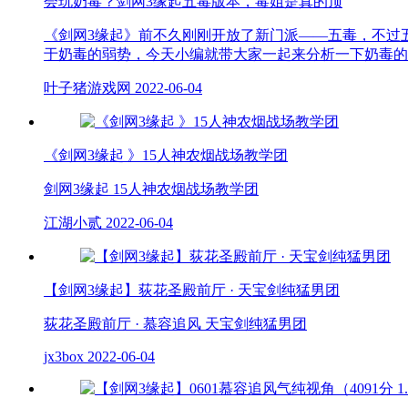
会玩奶毒？剑网3缘起五毒版本，毒姐是真的顶
《剑网3缘起》前不久刚刚开放了新门派——五毒，不过
于奶毒的弱势，今天小编就带大家一起来分析一下奶毒的
叶子猪游戏网
2022-06-04
《剑网3缘起 》15人神农烟战场教学团
剑网3缘起 15人神农烟战场教学团
江湖小贰
2022-06-04
【剑网3缘起】荻花圣殿前厅 · 天宝剑纯猛男团
荻花圣殿前厅 · 慕容追风 天宝剑纯猛男团
jx3box
2022-06-04