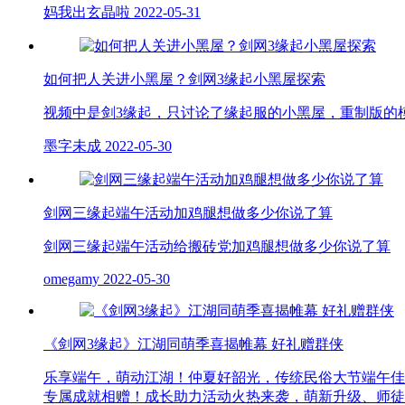
妈我出玄晶啦
2022-05-31
如何把人关进小黑屋？剑网3缘起小黑屋探索
视频中是剑3缘起，只讨论了缘起服的小黑屋，重制版的模
墨字未成
2022-05-30
剑网三缘起端午活动加鸡腿想做多少你说了算
剑网三缘起端午活动给搬砖党加鸡腿想做多少你说了算
omegamy
2022-05-30
《剑网3缘起》江湖同萌季喜揭帷幕 好礼赠群侠
乐享端午，萌动江湖！仲夏好韶光，传统民俗大节端午佳
专属成就相赠！成长助力活动火热来袭，萌新升级、师徒