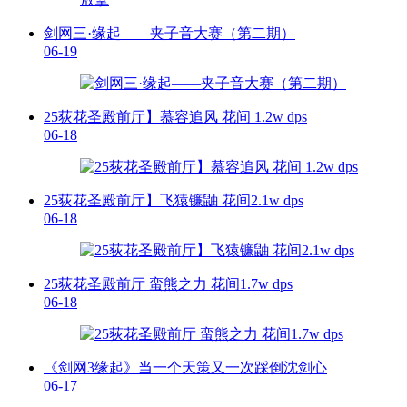
剑网三·缘起——夹子音大赛（第二期）
06-19
25荻花圣殿前厅】慕容追风 花间 1.2w dps
06-18
25荻花圣殿前厅】飞猿镰鼬 花间2.1w dps
06-18
25荻花圣殿前厅 蛮熊之力 花间1.7w dps
06-18
《剑网3缘起》当一个天策又一次踩倒沈剑心
06-17