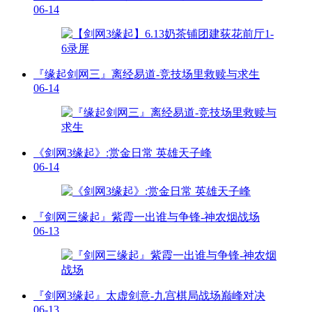
06-14
『缘起剑网三』离经易道-竞技场里救赎与求生
06-14
《剑网3缘起》:赏金日常 英雄天子峰
06-14
『剑网三缘起』紫霞一出谁与争锋-神农烟战场
06-13
『剑网3缘起』太虚剑意-九宫棋局战场巅峰对决
06-13