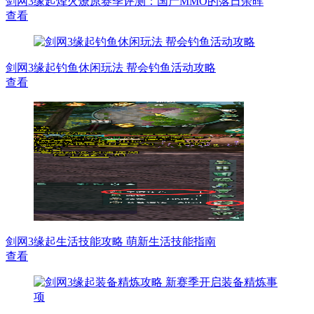
剑网3缘起烽火燎原赛季评测：国产MMO的落日余晖
查看
剑网3缘起钓鱼休闲玩法 帮会钓鱼活动攻略
查看
剑网3缘起生活技能攻略 萌新生活技能指南
查看