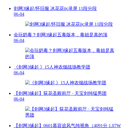
剑网3缘起/怀旧服 冰花花jjc录屏 11段分段
06-04
会玩奶毒？剑网3缘起五毒版本，毒姐是真的顶
06-04
《剑网3缘起 》15人神农烟战场教学团
06-04
【剑网3缘起】荻花圣殿前厅 · 天宝剑纯猛男团
06-04
【剑网3缘起】0601慕容追风气纯视角（4091分 1.07W