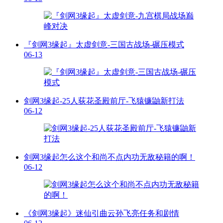
『剑网3缘起』太虚剑意-三国古战场-碾压模式
06-13
剑网3缘起-25人荻花圣殿前厅-飞猿镰鼬新打法
06-12
剑网3缘起怎么这个和尚不点内功无敌秘籍的啊！
06-12
《剑网3缘起》迷仙引曲云孙飞亮任务和剧情