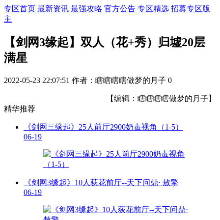
专区首页
最新资讯
最强攻略
官方公告
专区精选
招募专区版
主
【剑网3缘起】双人（花+秀）归墟20层
满星
2022-05-23 22:07:51
作者：瞎瞎瞎瞎做梦的月子
0
【编辑：瞎瞎瞎瞎做梦的月子】
精华推荐
《剑网三缘起》25人前厅2900奶毒视角（1-5）
06-19
《剑网3缘起》10人荻花前厅--天下问鼎· 敖擎
06-19