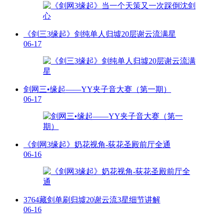
《剑三3缘起》剑纯单人归墟20层谢云流满星
06-17
剑网三•缘起——YY夹子音大赛（第一期）
06-17
《剑网3缘起》奶花视角-荻花圣殿前厅全通
06-16
3764藏剑单刷归墟20谢云流3星细节讲解
06-16