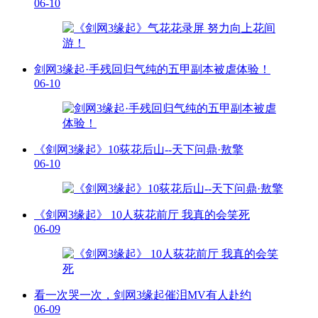
06-10
剑网3缘起·手残回归气纯的五甲副本被虐体验！
06-10
《剑网3缘起》10荻花后山--天下问鼎·敖擎
06-10
《剑网3缘起》 10人荻花前厅 我真的会笑死
06-09
看一次哭一次，剑网3缘起催泪MV有人赴约
06-09