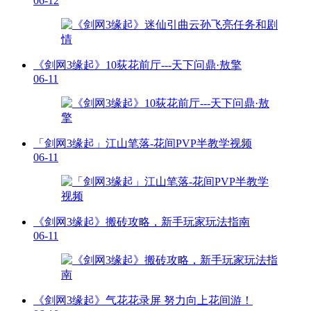
06-12
《剑网3缘起》10荻花前厅---天下问鼎·敖擎
06-11
「剑网3缘起」江山笔落-花间PVP半教学视频
06-11
《剑网3缘起》搬砖攻略，新手玩家玩法指南
06-11
《剑网3缘起》气花花录屏 努力向上花间游！