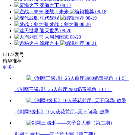
雾海之下
08-17
逆战：未来
08-18
现代战舰
08-19
梦战：剑之海
08-20
遮天世界
08-20
大周列国志
08-20
诡秘之主
08-21
17173发号
精华推荐
更多»
《剑网三缘起》25人前厅2900奶毒视角（1-5）
《剑网3缘起》10人荻花前厅--天下问鼎· 敖擎
剑网三·缘起——夹子音大赛（第二期）