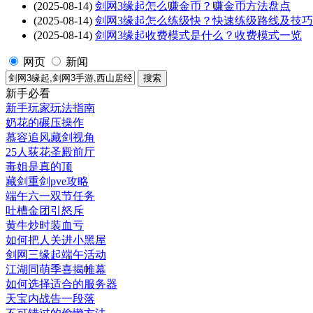
(2025-08-14)
剑网3缘起怎么赚金币？赚金币方法盘点
(2025-08-14)
剑网3缘起怎么练级快？快速练级路线及技
(2025-08-14)
剑网3缘起收费模式是什么？收费模式一览
网页
新闻
新手必看
新手玩家玩法指南
奶花的碾压操作
慕容追风藏剑视角
25人荻花圣殿前厅
毒姐是真的顶
藏剑重剑pve攻略
端午六一双节任务
吐槽金团引怒斥
黄牛炒时装血亏
如何把人关进小黑屋
剑网三缘起端午活动
江湖同萌季喜揭帷幕
如何选择适合的服务器
天宝内战告一段落