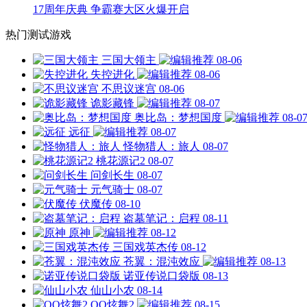
17周年庆典 争霸赛大区火爆开启
热门测试游戏
三国大领主
08-06
失控进化
08-06
不思议迷宫
08-06
诡影藏锋
08-07
奥比岛：梦想国度
08-0
远征
08-07
怪物猎人：旅人
08-07
桃花源记2
08-07
问剑长生
08-07
元气骑士
08-07
伏魔传
08-10
盗墓笔记：启程
08-11
原神
08-12
三国戏英杰传
08-12
苍翼：混沌效应
08-13
诺亚传说口袋版
08-13
仙山小农
08-14
QQ炫舞2
08-15