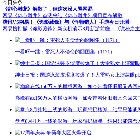
今日头条
《剑心雕龙》解散了，但这次没人骂网易
网易《剑心雕龙》首测总结
《剑心雕龙》项目宣布解散
腾讯VS网易！《诡影藏锋》与《怪物猎人》手游今日开测
网易搜打撤《诡影藏锋》新实机演示
8月新游前瞻：《诡秘之
一看吓一跳：雷死人不偿命的囧图集（1171）
绅士日报：国游泳装皮涩度拉爆了！大雷熟女上演蒙眼pla
巅峰在线150万人的横版网游，如今带着怀旧服又杀回来
盘点8月扎堆上线的影游：玩家想扔核弹，结果只能谈恋