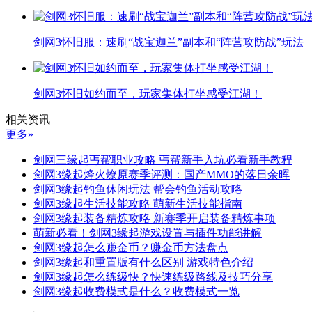
剑网3怀旧服：速刷“战宝迦兰”副本和“阵营攻防战”玩法
剑网3怀旧如约而至，玩家集体打坐感受江湖！
相关资讯
更多»
剑网三缘起丐帮职业攻略 丐帮新手入坑必看新手教程
剑网3缘起烽火燎原赛季评测：国产MMO的落日余晖
剑网3缘起钓鱼休闲玩法 帮会钓鱼活动攻略
剑网3缘起生活技能攻略 萌新生活技能指南
剑网3缘起装备精炼攻略 新赛季开启装备精炼事项
萌新必看！剑网3缘起游戏设置与插件功能讲解
剑网3缘起怎么赚金币？赚金币方法盘点
剑网3缘起和重置版有什么区别 游戏特色介绍
剑网3缘起怎么练级快？快速练级路线及技巧分享
剑网3缘起收费模式是什么？收费模式一览