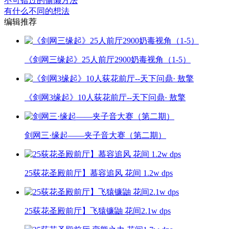
不可错过的偷懒方法
有什么不同的想法
编辑推荐
《剑网三缘起》25人前厅2900奶毒视角（1-5）
《剑网3缘起》10人荻花前厅--天下问鼎· 敖擎
剑网三·缘起——夹子音大赛（第二期）
25荻花圣殿前厅】慕容追风 花间 1.2w dps
25荻花圣殿前厅】飞猿镰鼬 花间2.1w dps