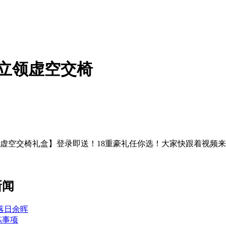
立领虚空交椅
虚空交椅礼盒】登录即送！18重豪礼任你选！大家快跟着视频
新闻
落日余晖
炼事项