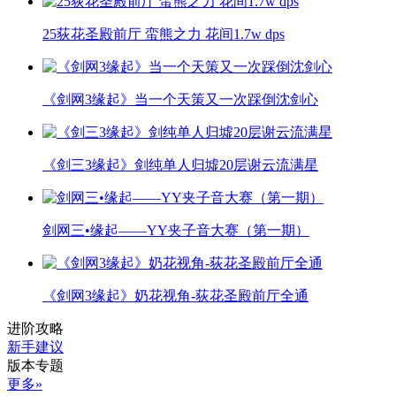
25荻花圣殿前厅 蛮熊之力 花间1.7w dps
《剑网3缘起》当一个天策又一次踩倒沈剑心
《剑三3缘起》剑纯单人归墟20层谢云流满星
剑网三•缘起——YY夹子音大赛（第一期）
《剑网3缘起》奶花视角-荻花圣殿前厅全通
进阶攻略
新手建议
版本专题
更多»