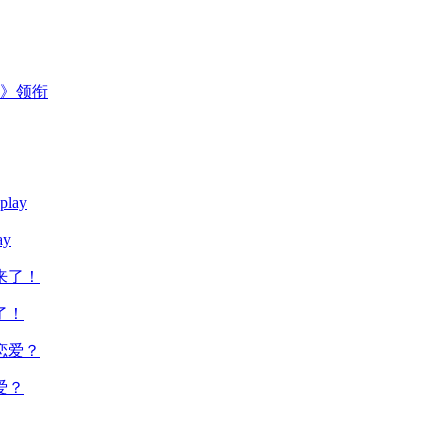
主》领衔
y
了！
爱？