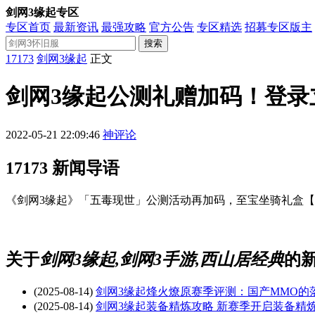
剑网3缘起专区
专区首页
最新资讯
最强攻略
官方公告
专区精选
招募专区版主
搜索
17173
剑网3缘起
正文
剑网3缘起公测礼赠加码！登录
2022-05-21 22:09:46
神评论
17173 新闻导语
《剑网3缘起》「五毒现世」公测活动再加码，至宝坐骑礼盒【
关于
剑网3缘起,剑网3手游,西山居经典
的
(2025-08-14)
剑网3缘起烽火燎原赛季评测：国产MMO的
(2025-08-14)
剑网3缘起装备精炼攻略 新赛季开启装备精