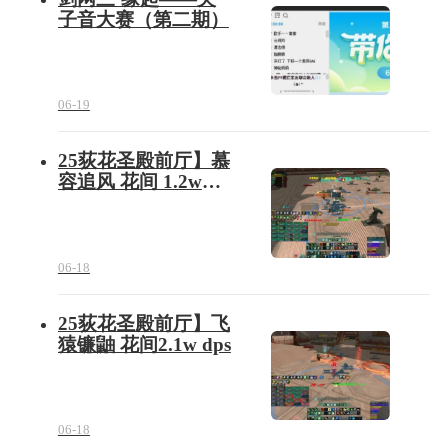
子音大赛（第二期）
06-19
25荻花圣殿前厅】慕
容追风 花间 1.2w
dps
06-18
25荻花圣殿前厅】飞
猿镰鼬 花间2.1w dps
06-18