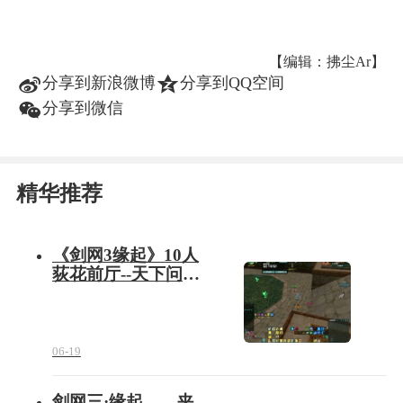
【编辑：拂尘Ar】
t
z
分享到新浪微博
分享到QQ空间
w
分享到微信
精华推荐
《剑网3缘起》10人
荻花前厅--天下问鼎·
敖擎
06-19
剑网三·缘起——夹