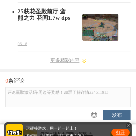
25荻花圣殿前厅 蛮
熊之力 花间1.7w dps
06-18
更多精彩内容
0
条评论
评论赢取激活码/周边等奖励！加群了解详情224611913
发布
玩硬核游戏，用一起一起上！
打开
剑网三缘起丐帮职业攻略 丐