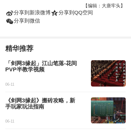
【编辑：大唐牢头】
t
z
分享到新浪微博
分享到QQ空间
w
分享到微信
精华推荐
「剑网3缘起」江山笔落-花间
PVP半教学视频
06-11
《剑网3缘起》搬砖攻略，新
手玩家玩法指南
06-11