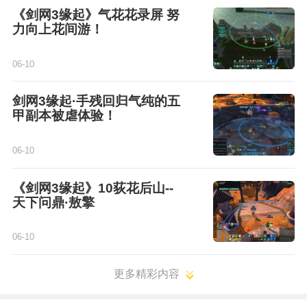
《剑网3缘起》气花花录屏 努
力向上花间游！
06-10
剑网3缘起·手残回归气纯的五
甲副本被虐体验！
06-10
《剑网3缘起》10荻花后山--
天下问鼎·敖擎
06-10
更多精彩内容