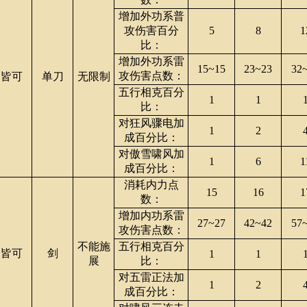
增加外功系普
攻伤害百分
5
8
1
比：
增加外功系雷
15~15
23~23
32
攻伤害点数：
皆可
单刀
无限制
五行相克百分
1
1
比：
对狂风骤电加
1
2
成百分比：
对傲雪啸风加
1
6
1
成百分比：
消耗内力点
15
16
1
数：
增加内功系雷
27~27
42~42
57
攻伤害点数：
不能施
五行相克百分
皆可
剑
1
1
展
比：
对五雷正法加
1
2
成百分比：