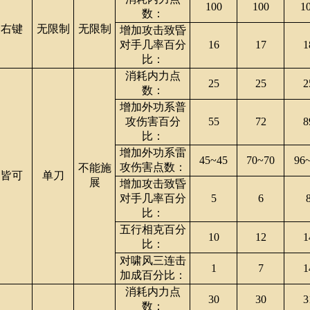
100
100
1
数：
右键
无限制
无限制
增加攻击致昏
对手几率百分
16
17
1
比：
消耗内力点
25
25
2
数：
增加外功系普
攻伤害百分
55
72
8
比：
增加外功系雷
45~45
70~70
96
攻伤害点数：
不能施
皆可
单刀
展
增加攻击致昏
对手几率百分
5
6
比：
五行相克百分
10
12
1
比：
对啸风三连击
1
7
1
加成百分比：
消耗内力点
30
30
3
数：