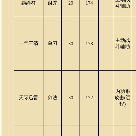
羁绊符
诅咒
20
174
斗辅助
主动战
一气三清
单刀
30
178
斗辅助
内功系
天际迅雷
剑法
30
172
攻击(远
程)