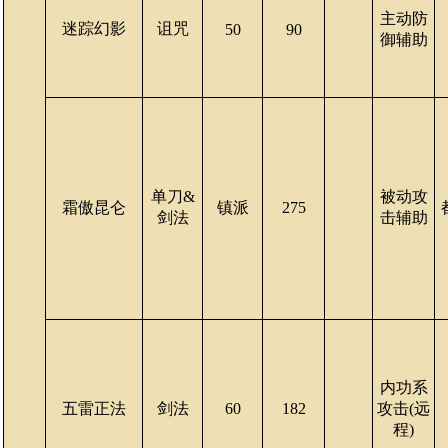
主动防
迷踪幻影
诅咒
50
90
御辅助
单刀&
被动攻
霜傲昆仑
镇派
275
剑法
击辅助
内功系
五雷正法
剑法
60
182
攻击(远
程)