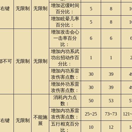
增加迟缓时间
右键
无限制
无限制
5
8
1
百分比：
增加眩晕几率
5
8
1
百分比：
增加攻击会心
一击率百分
6
6
比：
增加内功系武
功出招动作百
1
1
都不可
无限制
无限制
分比：
增加内功系雷
30
39
4
攻伤害点数：
增加外功系雷
30
39
4
攻伤害点数：
消耗内力点
50
53
5
数：
增加内功系雷
25~25
73~73
121
攻伤害点数：
不能施
右键
无限制
展
五行相克百分
10
12
1
比：