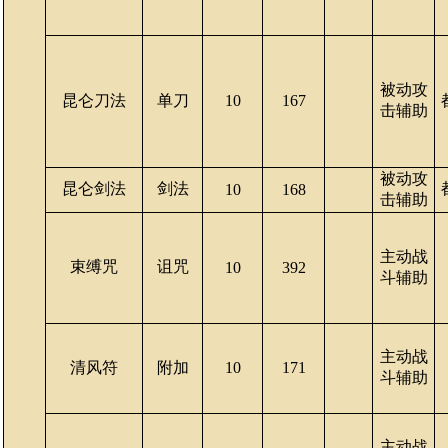
被动攻
昆仑刀法
单刀
10
167
击辅助
被动攻
昆仑剑法
剑法
10
168
击辅助
主动战
束缚咒
诅咒
10
392
斗辅助
主动战
清风符
附加
10
171
斗辅助
主动战