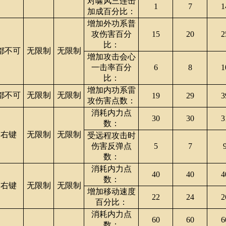
对啸风三连击
1
7
1
加成百分比：
增加外功系普
攻伤害百分
15
20
2
比：
都不可
无限制
无限制
增加攻击会心
一击率百分
6
8
1
比：
增加内功系雷
都不可
无限制
无限制
19
29
3
攻伤害点数：
消耗内力点
30
30
3
数：
右键
无限制
无限制
受远程攻击时
伤害反弹点
5
7
数：
消耗内力点
40
40
4
数：
右键
无限制
无限制
增加移动速度
22
24
2
百分比：
消耗内力点
60
60
6
数：