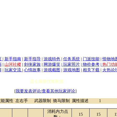
页
|
新手指南
|
新手指导
|
游戏特色
|
任务系统
|
门派技能
|
怪物地
画
|
山河社稷
|
剑侠家族
|
网游爆笑
|
玩家照片
|
物价参考
|
热门功
得
|
玩家交流
|
心情故事
|
游戏截图
|
游戏地图
|
相关下载
|
火热论
能数据
[
我要发表评论/查看其他玩家评论
]
技能属性
左右手
武器限制
骑马限制
属性描述
1
消耗内力点
15
15
1
数：