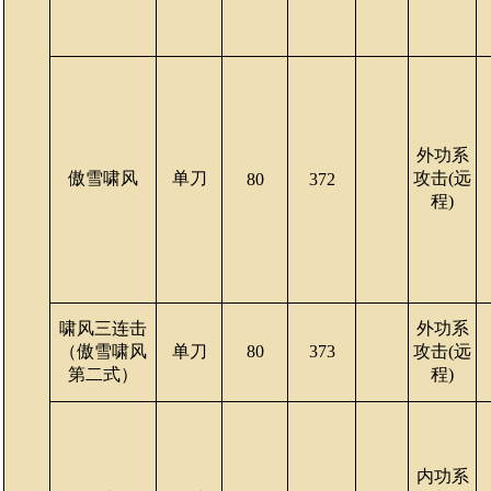
外功系
傲雪啸风
单刀
攻击(远
80
372
程)
啸风三连击
外功系
（傲雪啸风
单刀
80
373
攻击(远
第二式）
程)
内功系