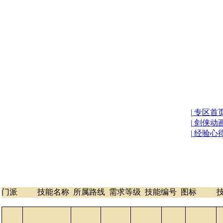
|
专区首
|
剑侠动
|
经验心
昆仑最新技
门派
技能名称
所属路线
需求等级
技能编号
图标