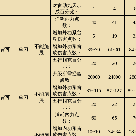
对雷动九天加
1
4
成百分比：
消耗内力点
40
41
4
数：
增加外功系普
5
19
3
攻伤害点数：
不能施
增加外功系雷
皆可
单刀
39~39
61~61
84
展
攻伤害点数：
五行相克百分
20
20
2
比：
升级所需经验
20000
24000
28
点数：
增加外功系雷
85~115
87~127
89~
攻伤害点数：
不能施
皆可
单刀
展
五行相克百分
20
22
2
比：
消耗内力点
60
65
7
数：
增加内功系雷
10~10
34~34
58
攻伤害点数：
不能施