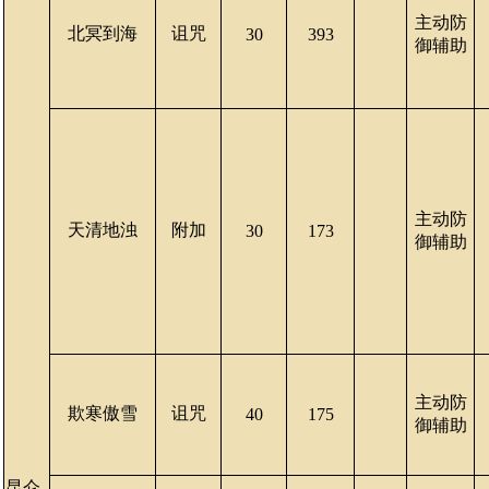
主动防
北冥到海
诅咒
30
393
御辅助
主动防
天清地浊
附加
30
173
御辅助
主动防
欺寒傲雪
诅咒
40
175
御辅助
昆仑