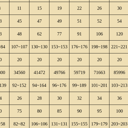
8
11
15
19
22
26
30
3
45
47
49
51
52
54
3
48
62
77
91
106
120
~84
107~107
130~130
153~153
176~176
198~198
221~221
0
20
20
20
20
20
20
800
34560
41472
49766
59719
71663
85996
139
92~152
94~164
96~176
99~189
101~201
103~213
4
26
28
30
32
34
36
0
75
80
85
90
95
100
~58
82~82
106~106
131~131
155~155
179~179
203~203