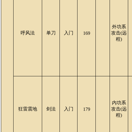
外功系
呼风法
单刀
入门
攻击(远
169
程)
内功系
狂雷震地
剑法
入门
攻击(远
179
程)