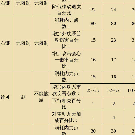
右键
无限制
无限制
降低移动速度
22
24
2
百分比：
消耗内力点
80
80
8
数：
增加外功系普
攻伤害百分
15
23
3
右键
无限制
无限制
比：
增加攻击会心
一击率百分
16
17
1
比：
消耗内力点
15
16
1
数：
增加内功系雷
25~25
52~52
80
攻伤害点数：
不能施
皆可
剑
展
五行相克百分
1
2
比：
对雷动九天加
1
4
成百分比：
消耗内力点
30
30
3
数：