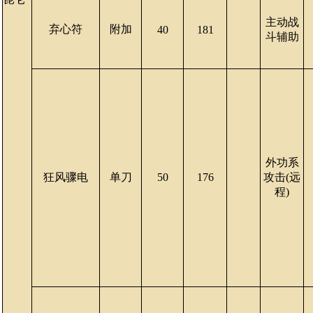
主动战
弃心符
附加
40
181
斗辅助
外功系
狂风骤电
单刀
50
176
攻击(远
程)