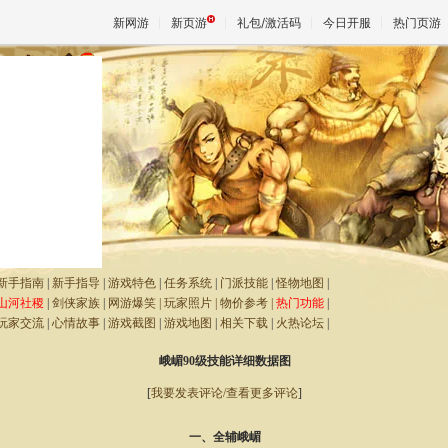
新网游
新页游
礼包/激活码
今日开服
热门页游
魔兽
天堂
王权与
新手指南
|
新手指导
|
游戏特色
|
任务系统
|
门派技能
|
怪物地图
|
山河社稷
|
剑侠家族
|
网游爆笑
|
玩家照片
|
物价参考
|
热门功能
|
玩家交流
|
心情故事
|
游戏截图
|
游戏地图
|
相关下载
|
火热论坛
|
峨嵋90级技能详细数据图
[
我要发表评论/查看更多评论
]
一、全辅峨嵋