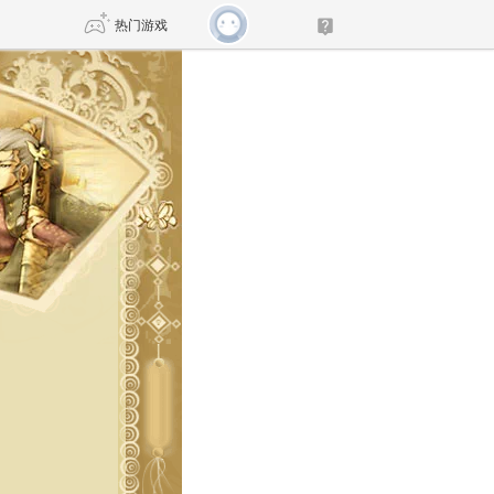
热门游戏
DNF
传奇4
剑网3旗舰版
新天龙八部
自由
诛仙世界
仙剑世界