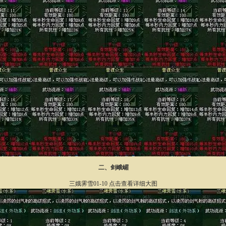
二、剑峨嵋
三娥霁雪01-10 点击查看详细大图