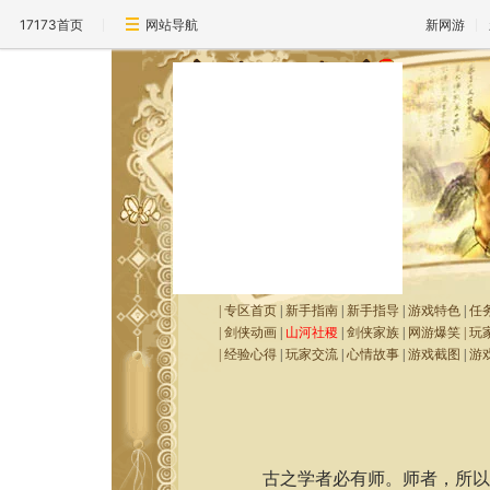
17173首页
网站导航
新网游
|
专区首页
|
新手指南
|
新手指导
|
游戏特色
|
任
|
剑侠动画
|
山河社稷
|
剑侠家族
|
网游爆笑
|
玩
|
经验心得
|
玩家交流
|
心情故事
|
游戏截图
|
游
古之学者必有师。师者，所以传