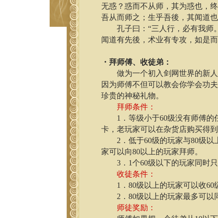
无惑？惑而不从师，其为惑也，
吾从而师之；生乎吾後，其闻道
孔子曰：“三人行，必有我师。
闻道有先後，术业有专攻，如是
・拜师傅、收徒弟：
做为一个初入剑网世界的新人，
因为师傅不但可以教会你学会功
珍贵的神秘礼物。
拜师条件：
1．等级小于60级没有师傅的
卡，老玩家可以在杂货店购买得
2．低于60级的玩家与80级以
家可以向80以上的玩家拜师。
3．1个60级以下的玩家同时
收徒条件：
1．80级以上的玩家可以收60
2．80级以上的玩家最多可以
师徒奖励：