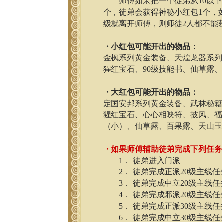
师傅如果把一个徒弟从10以下，
个，徒弟会获得神秘小红包1个，如
级就离开师傅，则师徒2人都不能
・小红包可能开出的物品：
金枫系列黄金装备、天煌龙器系
猩红宝石、90级技能书、仙草露
・大红包可能开出的物品：
定国安邦系列黄金装备、武林秘籍
猩红宝石、心心相映符、披风、福
（小）、仙草露、百果露、天山
・如果师傅辅助徒弟完成下列任
1． 徒弟进入门派
2． 徒弟完成正派20级主线任
3． 徒弟完成中立20级主线任
4． 徒弟完成邪派20级主线任
5． 徒弟完成正派30级主线任
6． 徒弟完成中立30级主线任