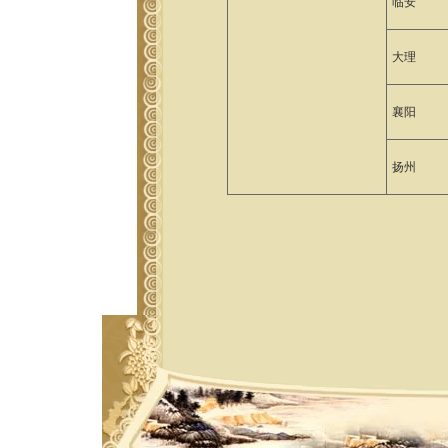
临安
大理
襄阳
扬州