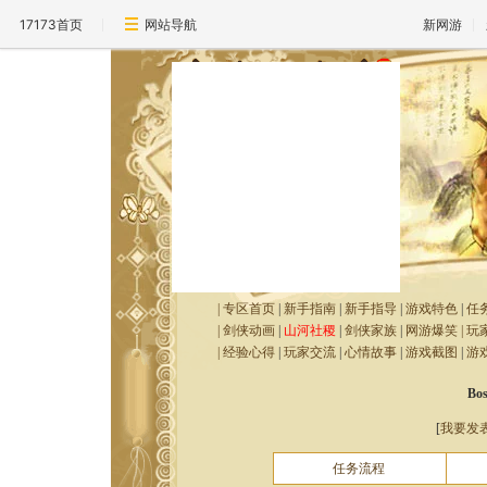
17173首页
网站导航
新网游
|
专区首页
|
新手指南
|
新手指导
|
游戏特色
|
任
|
剑侠动画
|
山河社稷
|
剑侠家族
|
网游爆笑
|
玩
|
经验心得
|
玩家交流
|
心情故事
|
游戏截图
|
游
B
[
我要发
任务流程