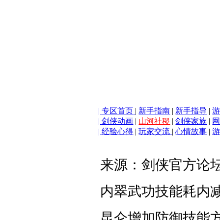
|
专区首页
|
新手指南
|
新手指导
|
|
剑侠动画
|
山河社稷
|
剑侠家族
|
|
经验心得
|
玩家交流
|
心情故事
|
来源：剑侠官方论
内翠武功技能耗内
昆仑增加防御技能