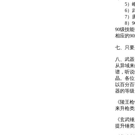
5）峨嵋
6）武当
7）唐门
8）90
90级技
相应的9
七、只要
八、武器
从异域来
谱，听说
晶。各位
以百分百
器的等级
《陵王枪
来升枪类
《玄武锤
提升锤类