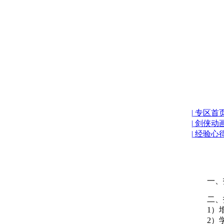
|
专区首
|
剑侠动
|
经验心
一、技
二、技
1）增
2）学