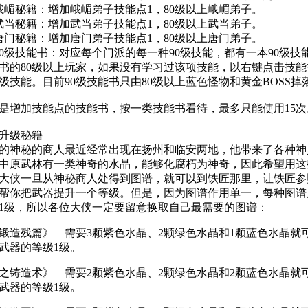
秘籍：增加峨嵋弟子技能点1，80级以上峨嵋弟子。
秘籍：增加武当弟子技能点1，80级以上武当弟子。
秘籍：增加唐门弟子技能点1，80级以上唐门弟子。
级技能书：对应每个门派的每一种90级技能，都有一本90级技
能书的80级以上玩家，如果没有学习过该项技能，以右键点击技
0级技能。目前90级技能书只由80级以上蓝色怪物和黄金BO
是增加技能点的技能书，按一类技能书看待，最多只能使用15次
升级秘籍
的神秘的商人最近经常出现在扬州和临安两地，他带来了各种神
中原武林有一类神奇的水晶，能够化腐朽为神奇，因此希望用这
大侠一旦从神秘商人处得到图谱，就可以到铁匠那里，让铁匠参
帮你把武器提升一个等级。但是，因为图谱作用单一，每种图谱
1级，所以各位大侠一定要留意换取自己最需要的图谱：
锻造残篇》 需要3颗紫色水晶、2颗绿色水晶和1颗蓝色水晶就
武器的等级1级。
之铸造术》 需要2颗紫色水晶、2颗绿色水晶和2颗蓝色水晶就
武器的等级1级。