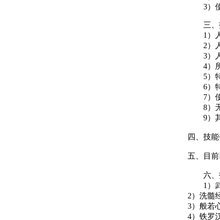
3）使
三、技
1）人
2）人
3）人
4）所
5）特
6）特
7）使
8）无
9）其
四、技能
五、目前
六、技
1）武林
2）洗髓经
3）般若
4）铁罗