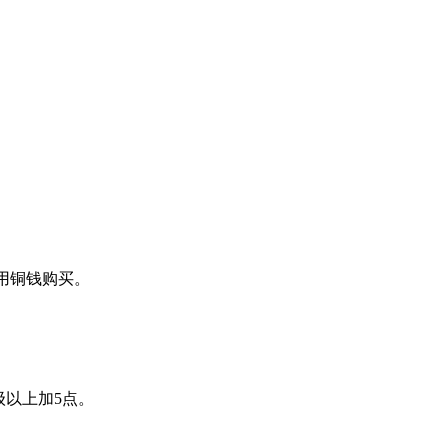
用铜钱购买。
9级以上加5点。