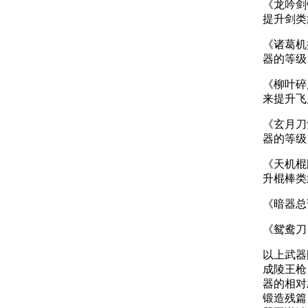
《龙吟剑
提升剑类
《诸葛机
器的等级
《柳叶碎
来提升飞
《玄月刀
器的等级
《天机棍
升棍棒类
《暗器总
《鸳鸯刀
以上武器
成陵王枪
器的相对
锻造残篇