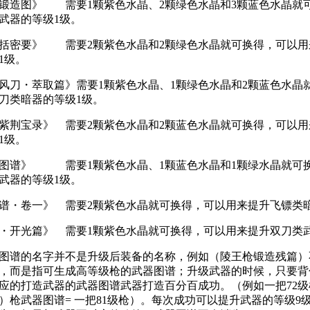
锻造图》 需要1颗紫色水晶、2颗绿色水晶和3颗蓝色水晶就
武器的等级1级。
括密要》 需要2颗紫色水晶和2颗绿色水晶就可换得，可以用
1级。
风刀・萃取篇》需要1颗紫色水晶、1颗绿色水晶和2颗蓝色水晶
刀类暗器的等级1级。
紫荆宝录》 需要2颗紫色水晶和2颗蓝色水晶就可换得，可以
1级。
图谱》 需要1颗紫色水晶、1颗蓝色水晶和1颗绿水晶就可
武器的等级1级。
谱・卷一》 需要2颗紫色水晶就可换得，可以用来提升飞镖类
・开光篇》 需要1颗紫色水晶就可换得，可以用来提升双刀类
图谱的名字并不是升级后装备的名称，例如（陵王枪锻造残篇）
，而是指可生成高等级枪的武器图谱；升级武器的时候，只要背
应的打造武器的武器图谱武器打造百分百成功。（例如一把72级
）枪武器图谱= 一把81级枪）。每次成功可以提升武器的等级9