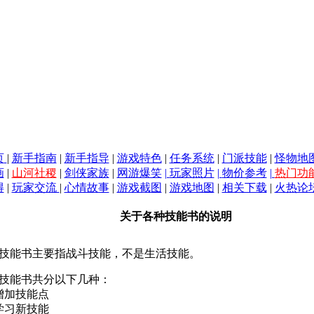
页
|
新手指南
|
新手指导
|
游戏特色
|
任务系统
|
门派技能
|
怪物地
画
|
山河社稷
|
剑侠家族
|
网游爆笑
|
玩家照片
|
物价参考
|
热门功
得
|
玩家交流
|
心情故事
|
游戏截图
|
游戏地图
|
相关下载
|
火热论
关于各种技能书的说明
能书主要指战斗技能，不是生活技能。
能书共分以下几种：
加技能点
习新技能