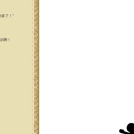
多了！"
识啊！