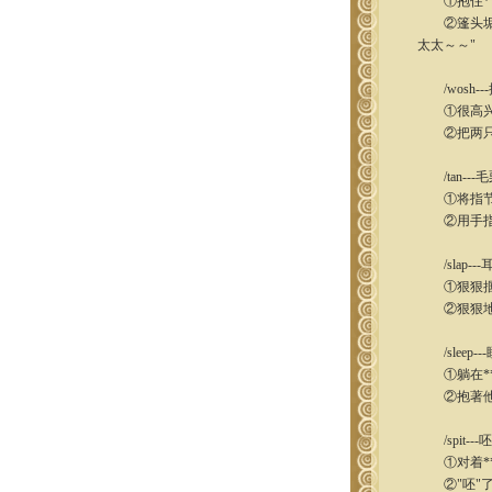
①抱住**
②篷头垢面
太太～～"
/wosh--
①很高兴地
②把两只手
/tan---毛
①将指节咔
②用手指弹
/slap---
①狠狠掴了
②狠狠地抽
/sleep--
①躺在**
②抱著他
/spit---呸
①对着**
②"呸"了