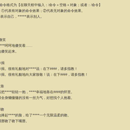
令格式为【在聊天框中输入：/命令＋空格＋对象；或者：/命令】
：①代表有对象的命令效果；②代表无对象的命令效果。
#表示自己，*****表示别人。
-微笑
**呵呵地傻笑着……
傻笑起来。
作揖
很有礼貌地对****说：在下####，请多指教！
。很有礼貌地向大家致敬！说：在下####，请多指教！
依靠
***轻轻一抱，****幸福地靠在####的怀里。
身懒慵慵的没有一丝力气，好想找个人抱着。
亲吻
****的脸，给了****一个无限温柔的吻。
唇吻了吻下嘴唇。