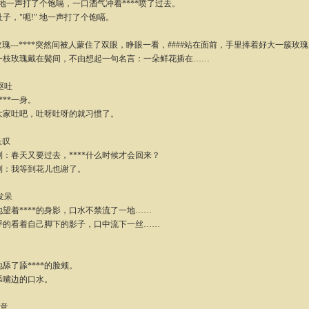
地一声打了个饱嗝，一口酒气冲着****喷了过去。
，"呃!" 地一声打了个饱嗝。
--玫瑰---****突然间被人蒙住了双眼，睁眼一看，####站在面前，手里捧着好大一簇玫
玫瑰戴在鬓间，不由想起一句名言：一朵鲜花插在……
-呕吐
**一身。
吐吧，吐呀吐呀的就习惯了。
长叹
春天又要过去，****什么时候才会回来？
：我等到花儿也谢了。
-发呆
着****的身影，口水不禁流了一地……
看着自己脚下的影子，口中流下一丝……
了舔****的脸颊。
嘴边的口水。
爱意