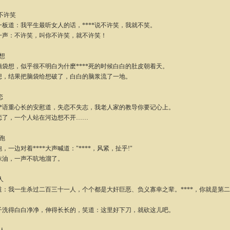
-不许笑
道：我平生最听女人的话，****说不许笑，我就不笑。
：不许笑，叫你不许笑，就不许笑！
-想
想，似乎很不明白为什麽****死的时候白白的肚皮朝着天。
结果把脑袋给想破了，白白的脑浆流了一地。
恋
*语重心长的安慰道，失恋不失志，我老人家的教导你要记心上。
，一个人站在河边想不开……
逃跑
边对着****大声喊道："****，风紧，扯乎!"
油，一声不吭地溜了。
人
我一生杀过二百三十一人，个个都是大奸巨恶、负义寡幸之辈。****，你就是第二
得白白净净，伸得长长的，笑道：这里好下刀，就砍这儿吧。