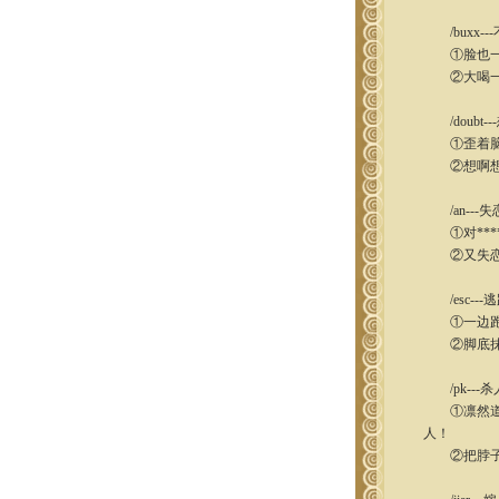
/buxx--
①脸也一板
②大喝一声
/doubt--
①歪着脑袋
②想啊想，
/an---失
①对***
②又失恋了
/esc---
①一边跑，一
②脚底抹
/pk---杀
①凛然道：
人！
②把脖子洗