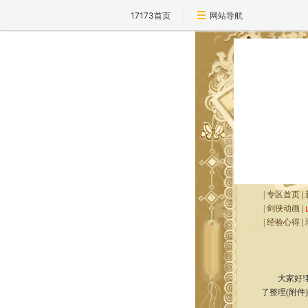
17173首页
网站导航
|
专区首页
|
|
剑侠动画
|
|
经验心得
|
大家好!我
了整理(附件