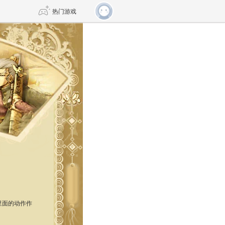
热门游戏
DNF
传奇4
剑网3旗舰版
新天龙八部
自由
诛仙世界
仙剑世界
里面的动作作