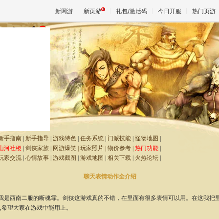
新网游
新页游
礼包/激活码
今日开服
热门页游
魔兽
天堂
王权与
新手指南
|
新手指导
|
游戏特色
|
任务系统
|
门派技能
|
怪物地图
|
山河社稷
|
剑侠家族
|
网游爆笑
|
玩家照片
|
物价参考
|
热门功能
|
玩家交流
|
心情故事
|
游戏截图
|
游戏地图
|
相关下载
|
火热论坛
|
聊天表情动作全介绍
是西南二服的断魂霏。剑侠这游戏真的不错，在里面有很多表情可以用。在这我把
),希望大家在游戏中能用上。