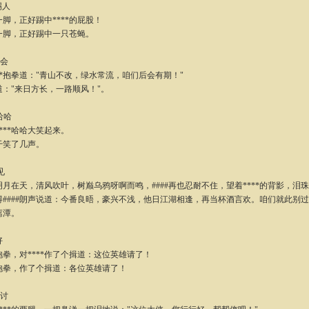
踢人
，正好踢中****的屁股！
，正好踢中一只苍蝇。
再会
*抱拳道："青山不改，绿水常流，咱们后会有期！"
"来日方长，一路顺风！"。
哈哈
**哈哈大笑起来。
笑了几声。
见
在天，清风吹叶，树巅乌鸦呀啊而鸣，####再也忍耐不住，望着****的背影，泪
###朗声说道：今番良晤，豪兴不浅，他日江湖相逢，再当杯酒言欢。咱们就此别过
离潭。
好
，对****作了个揖道：这位英雄请了！
，作了个揖道：各位英雄请了！
乞讨