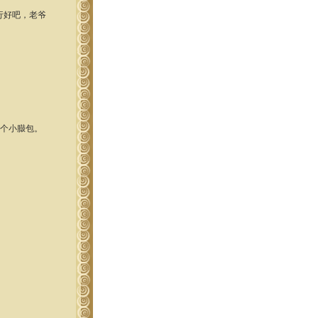
行好吧，老爷
了个小臌包。