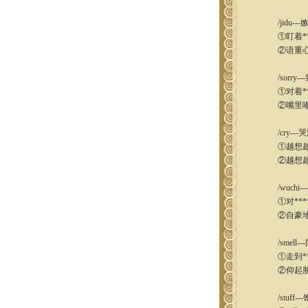
/jidu---
①盯着**
②语重心长
/sorry--
①对着**
②嘴里嘟囔
/cry---
①越想越伤
②越想越伤
/wuchi--
①对***
②自豪地宣
/smell--
①走到**
②仰起脸，
/stuff--