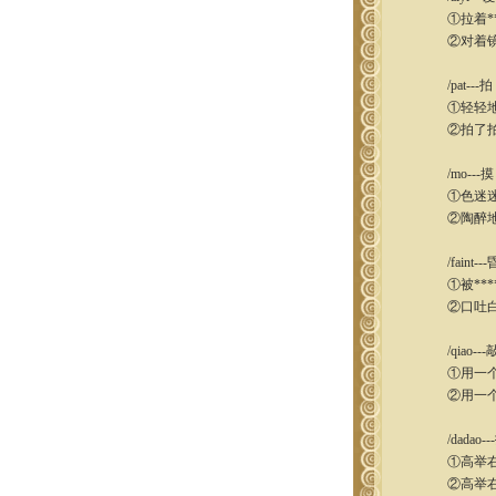
①拉着**
②对着镜子
/pat---拍
①轻轻地拍
②拍了拍
/mo---摸
①色迷迷地盯
②陶醉地低
/faint--
①被***
②口吐白
/qiao---
①用一个50
②用一个5
/dadao--
①高举右拳，
②高举右拳，