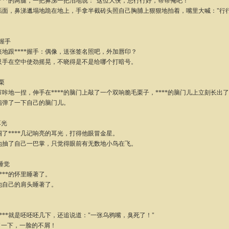
**的两腿，一把鼻涕一把泪地说："这位大侠，您行行好，帮帮俺吧！"
，鼻涕邋塌地跪在地上，手拿半截砖头照自己胸脯上狠狠地拍着，嘴里大喊："行
-握手
跟****握手：偶像，送张签名照吧，外加唇印？
在空中使劲摇晃，不晓得是不是给哪个打暗号。
栗
地一捏，伸手在****的脑门上敲了一个双响脆毛栗子，****的脑门儿上立刻长出
了一下自己的脑门儿。
耳光
****几记响亮的耳光，打得他眼冒金星。
了自己一巴掌，只觉得眼前有无数地小鸟在飞。
-睡觉
**的怀里睡著了。
自己的肩头睡著了。
**就是呸呸呸几下，还追说道："一张乌鸦嘴，臭死了！"
一下，一脸的不屑！