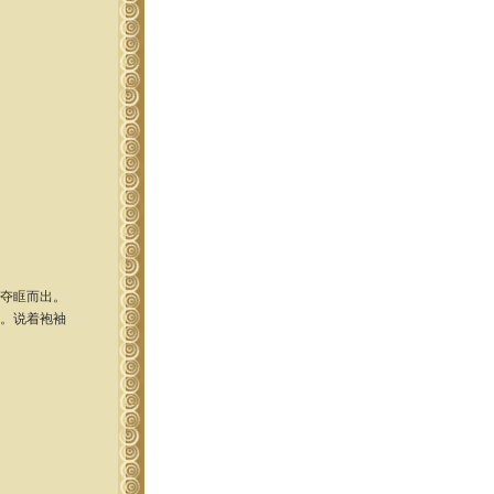
珠夺眶而出。
。说着袍袖