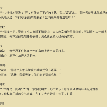
嫉妒
**，恨恨地说道："哼，有什么了不起的？我…我…我我我……我昨天梦里比你威风的
地说道："吃不到的葡萄是酸的！这句话果然有道理呀！"
-致歉
**深深一躬，说道：小人有眼不识泰山，大人您宰相肚里能撑船，可别跟小人一般见
道：俺不过能吃能睡爱偷懒，怎么这么多人找俺的麻烦。
哭泣
心，终于忍不住趴在****的肩膀上放声大哭起来。
心，忍不住放声大哭起来。
-脸厚
*说道："你这个人怎么脸皮比城墙拐弯儿还厚！"
布："武林中我最无耻，你们能把我怎么样！"
-闻味
**的身边，闻着****身上淡淡的幽香，心中大乐：原来狐狸精得味道是这样的。
伸长鼻子对着空气猛嗅了几下，大声赞道：好香，好香！
-饱嗝