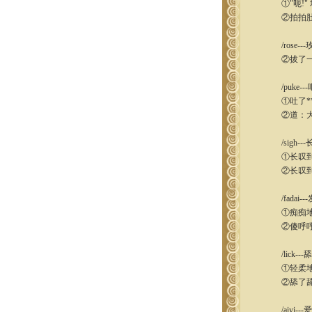
①"呃!" 
②拍拍肚子
/rose-
②拔了一枝
/puke--
①吐了**
②道：大家
/sigh---
①长叹到：
②长叹到
/fadai--
①痴痴地望
②傻呼呼的
/lick---舔
①轻柔地舔
②舔了舔
/aiyi---