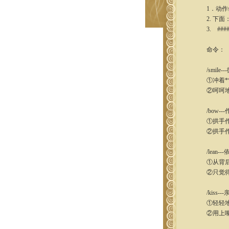
1．动作命
2. 下面
3. ###
命令：
/smile--
①冲着**
②呵呵地
/bow---
①拱手作揖。
②拱手作揖
/lean---
①从背后把*
②只觉得全
/kiss---
①轻轻地捧起
②用上嘴