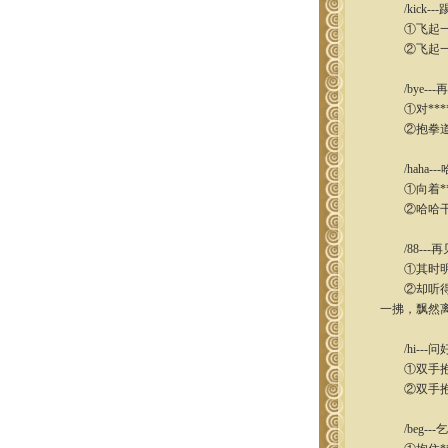
/kick---
①飞起一脚
②飞起一脚
/bye---
①对***
②抱拳道：
/haha---
①向着**
②哈哈干
/88---再
①其时明月
②却听得#
一拂，飘然
/hi---问
①双手抱拳
②双手抱拳
/beg---