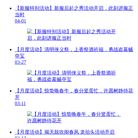
【新服特别活动】新服后起之秀活动开启，此刻进服正
当时
04-01
【月度活动】清明侠义祭，上香祭酒祈福，勇战盗墓贼
夺宝
03-27
【月度活动】惊蛰唤春牛，春分竖蛋忙，许愿树静待花
开
03-11
【月度活动】揭天鼓吹闹春风 龙抬头活动开启