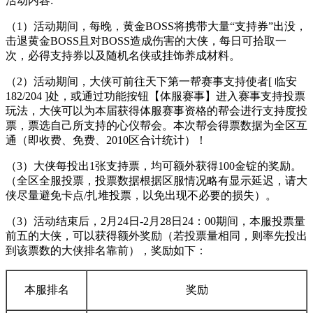
活动内容:
（1）活动期间，每晚，黄金BOSS将携带大量“支持券”出没，
击退黄金BOSS且对BOSS造成伤害的大侠，每日可拾取一
次，必得支持券以及随机名侠或挂饰养成材料。
（2）活动期间，大侠可前往天下第一帮赛事支持使者[ 临安
182/204 ]处，或通过功能按钮【体服赛事】进入赛事支持投票
玩法，大侠可以为本届获得体服赛事资格的帮会进行支持度投
票，票选自己所支持的心仪帮会。本次帮会得票数据为全区互
通（即收费、免费、2010区合计统计）！
（3）大侠每投出1张支持票，均可额外获得100金锭的奖励。
（全区全服投票，投票数据根据区服情况略有显示延迟，请大
侠尽量避免卡点/扎堆投票，以免出现不必要的损失）。
（3）活动结束后，2月24日-2月28日24：00期间，本服投票量
前五的大侠，可以获得额外奖励（若投票量相同，则率先投出
到该票数的大侠排名靠前），奖励如下：
本服排名
奖励