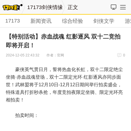
17173剑侠情缘
正文
17173
新闻资讯
综合经验
剑侠文学
游
【特别活动】赤血战魂 红影逐风 双十二竞拍
即将开启！
作者：官网
2024-12-05 22:43:32
0
豪侠英气贯日月，誓将热血化长虹，双十二限定绝尘
坐骑·赤血战魂登场，双十二限定光环·红影逐风亦同步面
世！武林盟将于12月10日-12月12日期间举行拍卖盛会，
特殊道具打折秒杀抢，年度竞拍夜限定坐骑、限定光环亮
相拍卖！
拍卖时间：