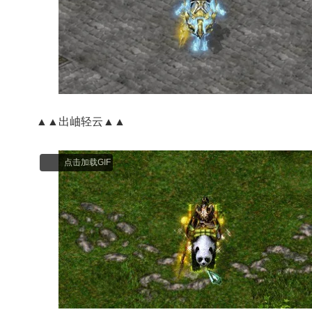
▲▲出岫轻云▲▲
点击加载GIF