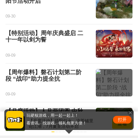
阳节活动开启
09-30
【特别活动】周年庆典盛启 二
十一年以剑为誓
09-09
【周年爆料】磐石计划第二阶
段 “战印”助力提全抗
09-09
【月度活动】人月两团圆 中秋
玩硬核游戏，用一起一起上！
月度活动开启
打开
【月度活动】骄阳似火，凉茶铺里
查看
看资讯、找游戏、领礼包更方便！
论江湖，7月夏至活动开启
09-09