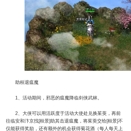
助桓退瘟魔
1、活动期间，邪恶的瘟魔降临剑侠武林。
2、大侠可以用活跃度于活动大使处兑换茱萸，再前
往临安和汴京找[桓景]助其击退瘟魔，将茱萸交给[桓景]不
仅能获得奖励，还有额外的机会获得菊花酒（每人每天上