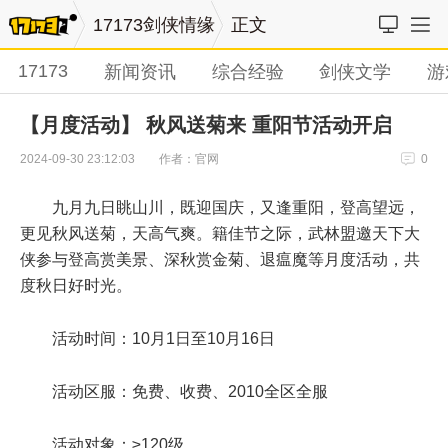
17173剑侠情缘
正文
17173
新闻资讯
综合经验
剑侠文学
游
【月度活动】 秋风送菊来 重阳节活动开启
作者：官网
2024-09-30 23:12:03
0
九月九日眺山川，既迎国庆，又逢重阳，登高望远，
更见秋风送菊，天高气爽。籍佳节之际，武林盟邀天下大
侠参与登高赏美景、深秋赏金菊、退瘟魔等月度活动，共
度秋日好时光。
活动时间：10月1日至10月16日
活动区服：免费、收费、2010全区全服
活动对象：≥120级