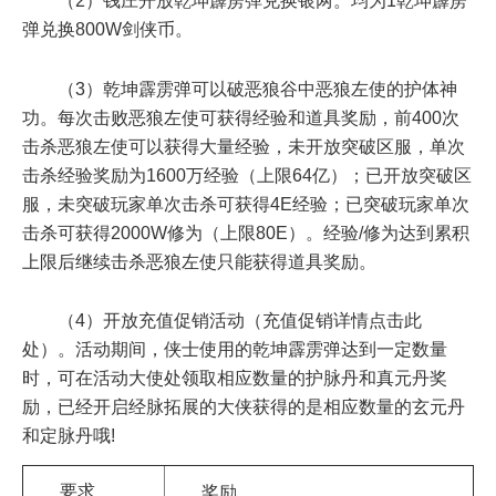
（2）钱庄开放乾坤霹雳弹兑换银两。均为1乾坤霹雳
弹兑换800W剑侠币。
（3）乾坤霹雳弹可以破恶狼谷中恶狼左使的护体神
功。每次击败恶狼左使可获得经验和道具奖励，前400次
击杀恶狼左使可以获得大量经验，未开放突破区服，单次
击杀经验奖励为1600万经验（上限64亿）；已开放突破区
服，未突破玩家单次击杀可获得4E经验；已突破玩家单次
击杀可获得2000W修为（上限80E）。经验/修为达到累积
上限后继续击杀恶狼左使只能获得道具奖励。
（4）开放充值促销活动（充值促销详情点击此
处）。活动期间，侠士使用的乾坤霹雳弹达到一定数量
时，可在活动大使处领取相应数量的护脉丹和真元丹奖
励，已经开启经脉拓展的大侠获得的是相应数量的玄元丹
和定脉丹哦!
要求
奖励