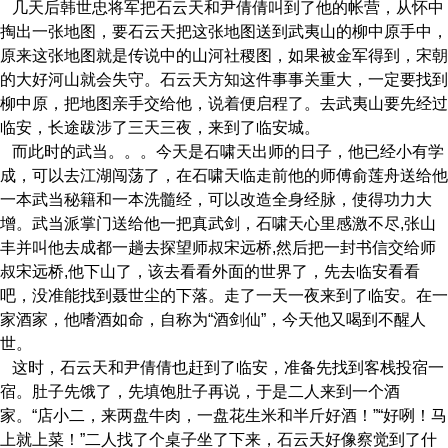
几天后韩世忠将军把石云天和尹倩倩叫到了他的帐营，从怀中
掏出一张地图，要石云天把这张地图送到武夷山的柳中原手中，
原来这张地图就是传说中的山河社稷图，如果被金军得到，宋朝
的大好河山就会失守。石云天方知这件事事关重大，一定要找到
柳中原，把地图亲手交给他，说着便启程了。去武夷山要先经过
临安，长途跋涉了三天三夜，来到了临安城。
而此时的武当。。。今天是石啸天出师的日子，他已经小有学
成，可以去江湖闯荡了，在石啸天临走前他的师傅俞莲舟送给他
一本武当秘籍和一本洗髓经，可以改造全身经脉，使得功力大
增。武当派掌门送给他一把真武剑，石啸天心里感激不尽,张山
丰并叫他去成都一趟去探望师叔宋远桥,然后把一封书信交给师
叔宋远桥,他下山了，该去看看外面的世界了，先去临安看看
吧，没准能找到聂世尘的下落。走了一天一夜来到了临安。在一
家酒家，他嗜酒如命，自称为“酒剑仙”，今天他又喝到不醒人
世。
这时，石云天和尹倩倩也赶到了临安，准备先找到客栈投宿一
宿。肚子先饿了，先填饱肚子再说，于是二人来到一个酒
家。“店小二，来两盘牛肉，一盘花生米和半斤好酒！”“好咧！马
上就上菜！”二人找了个桌子坐了下来，石云天好像察觉到了什