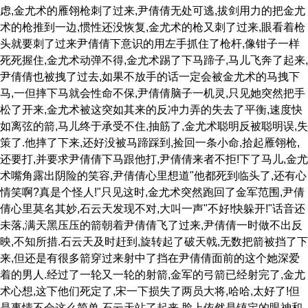
虑,金尤术的雁翎枪刺了过来,尹倩倩无处可逃,拔剑用力的把金尤
术的枪推到一边,惯性还没恢复,金尤术的枪又刺了过来,眼看着枪
头就要刺了过来尹倩倩下意识的用左手抓住了枪杆,像钳子一样
死死握住,金尤术动弹不得,金尤术踢了下马蹄子,马儿飞奔了起来,
尹倩倩也被拽了过去,如果不放手的话一定会被金尤术的马拽下
马,一但摔下马就会性命不保,尹倩倩脑子一机灵,只见她突然把手
松了开来,金尤术被这突如其来的反冲力弄的失去了平衡,速度快
如离弦的箭,马儿终于承受不住,抽筋了,金尤术聪明反被聪明误,失
策了.他摔了下来,还好没被马蹄踩到,捡回一条小命,拾起雁翎枪,
还要打,并要求尹倩倩下马跟他打,尹倩倩来者不拒!下了马儿,金尤
术嘴角露出阴险的笑容,尹倩倩心里想道"他都死到临头了,还有心
情笑啊?真是个怪人!"只见这时,金尤术突然跑回了金军范围,尹倩
倩心里莫名其妙,石云天发现不对,大叫一声"不好!快躲开!"话音还
未落,满天黑压压的箭朝着尹倩倩飞了过来,尹倩倩一时做不出反
映,不知所措.石云天及时赶到,旋转起了破天戟,无数把箭被挡了下
来,但还是有很多箭穿过来射中了挡在尹倩倩面前的这个她深爱
着的男人.经过了一轮又一轮的射箭,金军的弓箭已经射完了,金尤
术心想,这下他们死定了,宋一下损失了两员大将,哈哈,太好了!但
是事情不会这么简单,石云天站了起来,脸上依然是镇定的眼神和