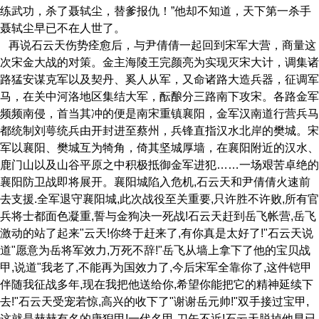
练武功，杀了聂轼尘，替爹报仇！”他却不知道，天下第一杀手
聂轼尘早已不在人世了。
再说石云天伤势痊愈后，与尹倩倩一起回到宋军大营，商量这
次宋金大战的对策。金主海陵王完颜亮为实现灭宋大计，调集诸
路猛安谋克军以及契丹、奚人从军，又命诸路大造兵器，征调军
马，在关中河洛地区集结大军，酝酿分三路南下攻宋。各路金军
频频南侵，首当其冲的便是南宋重镇襄阳，金军汉南道行营兵马
都统制刘萼统兵由开封进至蔡州，兵锋直指汉水北岸的樊城。宋
军以襄阳、樊城互为犄角，倚其坚城厚墙，在襄阳附近的汉水、
鹿门山以及山谷平原之中积极抵御金军进犯……一场艰苦卓绝的
襄阳防卫战即将展开。襄阳城陷入危机,石云天和尹倩倩火速前
去支援.全军退守襄阳城,此次战役至关重要,只许胜不许败,所有官
兵将士都面色凝重,誓与金狗决一死战!石云天赶到岳飞帐营,岳飞
激动的站了起来"云天!你终于赶来了,有你真是太好了!"石云天说
道"愿意为岳将军效力,万死不辞!"岳飞从墙上拿下了他的宝贝战
甲,说道"我老了,不能再为国效力了,今后宋军全靠你了,这件铠甲
伴随我征战多年,现在我把他送给你,希望你能把它的精神延续下
去!"石云天受宠若惊,高兴的收下了"谢谢岳元帅!"双手接过宝甲,
这就是赫赫有名的唐猊甲!一代名甲,刀矢不近!石云天脱掉他早已