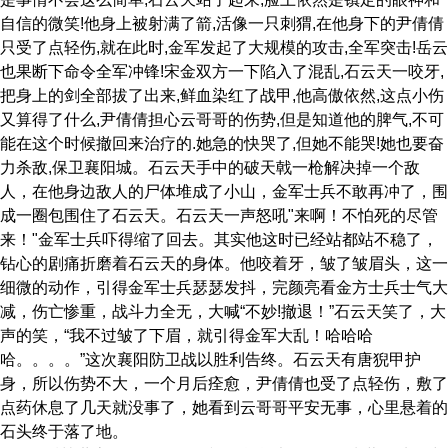
自信的微笑!他身上被射满了箭,活像一只刺猬,在他身下的尹倩倩
只受了点轻伤,就在此时,金军发起了大规模的攻击,全军突击!岳云
也果断下命令全军冲锋!宋金双方一下陷入了混乱,石云天一咬牙,
把身上的剑全部拔了出来,鲜血染红了战甲,他高傲依然,这点小伤
又算得了什么,尹倩倩担心云哥哥的伤势,但是知道他的脾气,不可
能在这个时候撤回来治疗的.她急的快哭了,但她不能哭!她也要奋
力杀敌,保卫襄阳城。石云天手中的破天戟一枪解决掉一个敌
人，在他身边敌人的尸体堆成了小山，金军士兵不敢再冲了，围
成一圈包围住了石云天。石云天一声怒吼"来啊！不怕死的尽管
来！"金军士兵吓得缩了回去。其实他这时已经站都站不稳了，
钻心的剧痛折磨着石云天的身体。他咬着牙，皱了皱眉头，这一
细微的动作，引得金军士兵瑟瑟发抖，完颜亮看金方士兵士气大
减，伤亡惨重，战斗力全无，大喊“不妙!撤退！”石云天笑了，大
声的笑，“我不过皱了下眉，就引得金军大乱！哈哈哈
哈。。。。”这次襄阳防卫战以胜利告终。石云天有唐猊甲护
身，所以伤势不大，一个月后痊愈，尹倩倩也受了点轻伤，敷了
点药休息了几天就没事了，她看到云哥哥平安无事，心里悬着的
石头终于落了地。