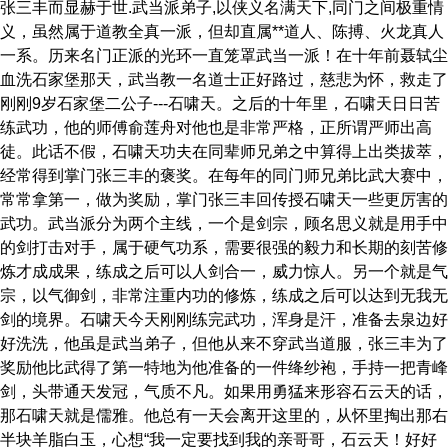
张三丰而显赫于世.武当派弟子,以侠义名满天下,同门之间极重情
义，虽然属于道教全真一派，但却直属**道人、陈搏、火龙真人
一系。历来名门正派的光环一直笼罩武当一派！在十年前聂轼尘
血洗石家堡那天，武当教一名道士正好路过，慈悲为怀，救走了
刚刚9岁石家堡二公子---石啸天。之后的十年里，石啸天日日苦
练武功，他的师傅俞莲舟对他也是非常严格，正所谓严师出高
徒。此话不假，石啸天功夫在同辈师兄弟之中算得上出类拔萃，
经常得到掌门张三丰的褒奖。在每年的同门师兄弟比武大赛中，
常常拿第一，做为奖励，掌门张三丰回传授石啸天一些更厉害的
武功。武当派分为两个主线，一个是剑宗，顾名思义就是用手中
的剑打击对手，属于硬气功系，需要很强的毅力和长期的刻苦修
炼才成成果，练成之后可以人剑合一，威力惊人。另一个就是气
宗，以气御剑，非常注重内功的修炼，练成之后可以达到无我无
剑的境界。石啸天今天刚刚练完武功，浑身是汗，准备去泉边好
好洗洗，他虽是武当弟子，但他从来不穿武当道服，张三丰为了
奖励他比武得了第一特地为他准备的一件绛纱袍，手持一把青峰
剑，头带通天发冠，气质不凡。如果用勇猛来形容石云天的话，
那石啸天就是儒雅。他总有一天会离开这里的，从怀里掏出那右
半块羊脂白玉，心想“我一定要找到我的亲哥哥，石云天！好好