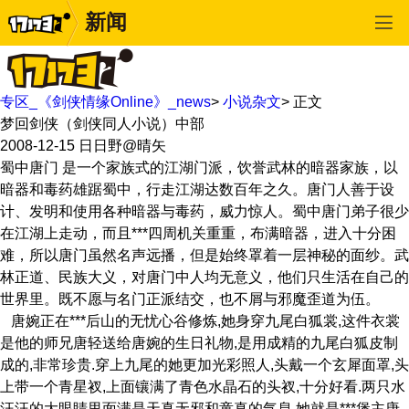
新闻
专区_《剑侠情缘Online》_news
>
小说杂文
>
正文
梦回剑侠（剑侠同人小说）中部
2008-12-15
日日野@晴矢
蜀中唐门 是一个家族式的江湖门派，饮誉武林的暗器家族，以
暗器和毒药雄踞蜀中，行走江湖达数百年之久。唐门人善于设
计、发明和使用各种暗器与毒药，威力惊人。蜀中唐门弟子很少
在江湖上走动，而且***四周机关重重，布满暗器，进入十分困
难，所以唐门虽然名声远播，但是始终罩着一层神秘的面纱。武
林正道、民族大义，对唐门中人均无意义，他们只生活在自己的
世界里。既不愿与名门正派结交，也不屑与邪魔歪道为伍。
唐婉正在***后山的无忧心谷修炼,她身穿九尾白狐裳,这件衣裳
是他的师兄唐轻送给唐婉的生日礼物,是用成精的九尾白狐皮制
成的,非常珍贵.穿上九尾的她更加光彩照人,头戴一个玄犀面罩,头
上带一个青星衩,上面镶满了青色水晶石的头衩,十分好看.两只水
汪汪的大眼睛里面满是天真无邪和童真的气息.她就是***堡主唐