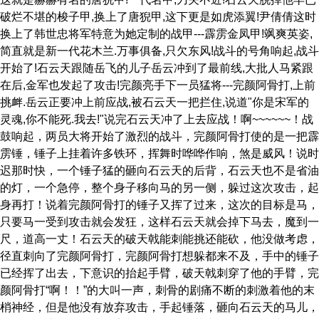
破烂不堪的梭子甲,换上了唐猊甲,这下更是如虎添翼!尹倩倩这时
换上了韩世忠将军特意为她定制的战甲---霹雳金凤甲!飒爽英姿,
简直就是新一代花木兰.万事俱备,只欠东风!战斗的号角响起,战斗
开始了!石云天跟随岳飞的儿子岳云冲到了最前线,大批人马紧跟
在后,金军也发起了攻击!完颜亮手下一员猛将---完颜阿骨打,上前
挑衅.岳云正要冲上前应战,被石云天一把拦住,说道"你是宋军的
灵魂,你不能死.我去!"说完石云天冲了上去应战！啊~~~~~~！战
鼓响起，两员大将开始了激烈的战斗，完颜阿骨打使的是一把霹
雳锤，锤子上挂着许多铁环，挥舞时哗哗作响，煞是威风！说时
迟那时快，一个锤子猛的砸向石云天的后背，石云天也不是省油
的灯，一个急停，整个身子移向马的另一侧，躲过这次攻击，起
身再打！说着完颜阿骨打的锤子又挥了过来，这次的目标是马，
只要马一受到攻击就会发狂，这样石云天就会掉下马去，魔到一
尺，道高一丈！石云天的破天戟能刺能挑还能砍，他没做考虑，
径直刺向了完颜阿骨打，完颜阿骨打想躲都来不及，手中的锤子
已经挥了出去，下意识的抬起手臂，破天戟刺穿了他的手臂，完
颜阿骨打“啊！！”的大叫一声，刺骨的剧痛不断的刺激着他的末
梢神经，但是他没有放弃攻击，手起锤落，砸向石云天的马儿，