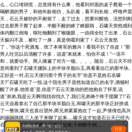
么，心口堵得慌，总觉得有什么事，他看到对面的桌子爬着一个
喝醉酒的男子，和他年龄相仿，头趴着，看不到长相，呼噜声震
天，石云天被吵的不耐烦了，走了过去，想要叫醒他，没想到刚
过去那男子爬了起来，半醒不醒的眯了眯眼睛，石啸天突然感到
体内翻江倒海，呕吐物翻到了喉咙眼，一由得全吐了出来，石云
天躲闪不及，被吐了一身，真是倒霉到家了！石云天发怒
了，“你这个死酒鬼，扰了本将军的雅兴！看我不扒了你皮！”那
男人吐完以后清醒了许多，说道“来就来，怕你不成！”一语不
和，就要动手。两人痛遍了对方一顿。。。。随后，石云天不经
意间看到了石啸天腰际上的半块羊脂白玉,再看看自己的那半块,
正好是一对,石云天便问那个男子的名字"你是不是姓石名啸
天?"石啸天吃了一惊,这个陌生男子居然知道自己的名字,酒顿时
醒了许多,他答道"是,你是?"石云天激动的把他抱在了怀里,说
道"弟弟,我是云天啊!我找你找久了,我们兄弟俩个终于团聚了!"石
云天说着拿出了自己那半块羊脂白玉,和啸天的那半块正好拼成
了一整块,啸天也喜出望外,两兄弟紧紧抱在了一起,尹倩倩也高兴
的蹦蹦跳跳,三人坐下来聊了起来.....啸天这才知道石云天已经为
石家堡报了仇.说着两人又喝了起来,千杯醉不倒....
玩硬核游戏，用一起一起上！
打开
手机版
|
电脑版