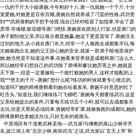
一仇的千斤大小姐唐婉,今年刚好十八.唐一仇就她一个千斤,十分
宠爱她,对她更是百依百顺,唐婉自然就养成了刁蛮的性格,武功受
到***武师唐鹤的手把手传授.现在已经对暗器了如指掌,学会了霹
雳弹,夺魂镖,散花镖等唐门绝技.唐婉喜欢跟别人打架,但是唐门的
弟子都怕他父亲,所以每次都是她赢,她这下更是嚣张了.唐婉没去
过别的地方,从小就在唐门长大,经常一个人偷跑去成都集市玩,每
次她偷跑出去,她的父王担心她的安全,就派一群弟子暗地里保护
她.她当然是不知道这件事,在她看来世界就是成都和唐门这么大,
所以她经常幻想自己的武功除了师傅和爹比她厉害之外,她就是
天下第一,但是一定要嫁给一个能打败她的男人.这样才能配的上
我***堡主的千斤--唐婉!"想什么呢?练功的时候就要专心致志的,
知道吗?"她的师傅唐鹤看到她在站着发呆, 唐婉不好意思的吐了
吐舌头,"知道拉,我们继续练习飞镖吧."唐婉每天都要练武功,这是
父亲给她提出的条件,只要每天练功五个小时,就可以去成都集市
去玩,但是天黑前必须回来.唐婉经常旷课,就偷偷跑到成都玩,她的
师傅唐鹤也拿她没办法,只好无奈的摇摇头.
中原地区有个道教武林圣地----武当派!与佛教的嵩山少林寺齐
名,故江湖上有"北宗少林,南崇武当"之说.武当派以"玄天上帝"和