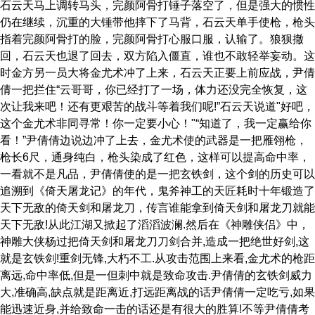
石云天马上调转马头，完颜阿骨打锤子落空了，但是强大的惯性
仍在继续，沉重的大锤带他摔下了马背，石云天单手使枪，枪头
指着完颜阿骨打的脸，完颜阿骨打心服口服，认输了。狼狈撤
回，石云天也退了回去，双方陷入僵直，谁也不敢轻举妄动。这
时金方另一员大将金尤术冲了上来，石云天正要上前应战，尹倩
倩一把拦住“云哥哥，你已经打了一场，体力还没完全恢复，这
次让我来吧！还有更艰苦的战斗等着我们呢!”石云天说道"好吧，
这个金尤术非同寻常！你一定要小心！"“知道了，我一定赢给你
看！”尹倩倩边说边冲了上去，金尤术使的武器是一把雁翎枪，
枪长6尺，通身纯白，枪头染成了红色，这样可以提高命中率，
一看就不是凡品，尹倩倩使的是一把玄铁剑，这个剑的历史可以
追溯到《倚天屠龙记》的年代，鬼斧神工的天匠耗时十年锻造了
天下无敌的倚天剑和屠龙刀，传言谁能拿到倚天剑和屠龙刀就能
天下无敌!从此江湖又掀起了滔滔波澜.然后在《神雕侠侣》中，
神雕大侠杨过把倚天剑和屠龙刀刀剑合并,造成一把绝世好剑,这
就是玄铁剑!重剑无锋,大朽不工.从攻击范围上来看,金尤术的枪距
离远,命中率低,但是一但刺中就是致命攻击.尹倩倩的玄铁剑威力
大,准确高,缺点就是距离近,打远距离战的话尹倩倩一定吃亏,如果
能迅速近身,并给致命一击的话还是有很大的胜算!不等尹倩倩考