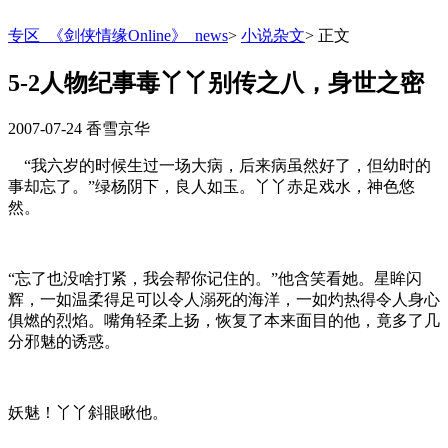
专区_《剑侠情缘Online》_news
>
小说杂文
>
正文
5-2人物纪事毒丫丫别传之八，身世之密
2007-07-24
香雪京华
“我六岁的时候生过一场大病，后来病虽然好了，但幼时的
事却忘了。”绿杨阴下，良人如玉。丫丫赤足戏水，神色悠
然。
“忘了也没啥打紧，我会帮你记住的。”他含笑看她。星眸闪
辉，一如温柔得足可以令人溺死的海洋，一如灼热得令人身心
俱燃的烈焰。嘴角轻柔上扬，恢复了本来面目的他，竟多了几
分邪魅的诱惑。
妖魅！丫丫斜眼瞅他。