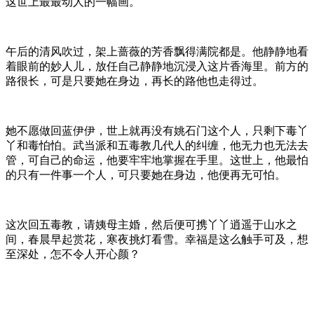
这世上最最动人的一幅画。
午后的清风吹过，架上蔷薇的芳香飘得满院都是。他静静地看
着眼前的妙人儿，放任自己静静地沉浸入这片香海里。前方的
路很长，可是只要她在身边，再长的路他也走得过。
她不愿做回蓝伊伊，世上就再没有姚石门这个人，只剩下毒丫
丫和毒怕怕。武当派和五毒教几代人的纠缠，他无力也无法去
管，可自己的命运，他要牢牢地掌握在手里。这世上，他最怕
的只有一件事一个人，可只要她在身边，他便再无可怕。
这次回五毒教，请姨母主婚，然后便可携丫丫逍遥于山水之
间，春晨早起赏花，寒夜挑灯看雪。幸福是这么触手可及，想
至深处，怎不令人开心颜？