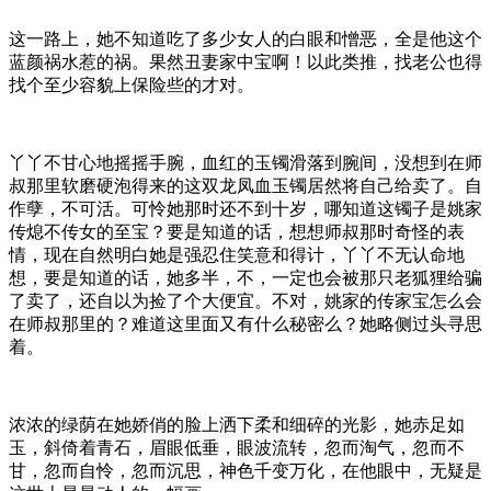
这一路上，她不知道吃了多少女人的白眼和憎恶，全是他这个
蓝颜祸水惹的祸。果然丑妻家中宝啊！以此类推，找老公也得
找个至少容貌上保险些的才对。
丫丫不甘心地摇摇手腕，血红的玉镯滑落到腕间，没想到在师
叔那里软磨硬泡得来的这双龙凤血玉镯居然将自己给卖了。自
作孽，不可活。可怜她那时还不到十岁，哪知道这镯子是姚家
传熄不传女的至宝？要是知道的话，想想师叔那时奇怪的表
情，现在自然明白她是强忍住笑意和得计，丫丫不无认命地
想，要是知道的话，她多半，不，一定也会被那只老狐狸给骗
了卖了，还自以为捡了个大便宜。不对，姚家的传家宝怎么会
在师叔那里的？难道这里面又有什么秘密么？她略侧过头寻思
着。
浓浓的绿荫在她娇俏的脸上洒下柔和细碎的光影，她赤足如
玉，斜倚着青石，眉眼低垂，眼波流转，忽而淘气，忽而不
甘，忽而自怜，忽而沉思，神色千变万化，在他眼中，无疑是