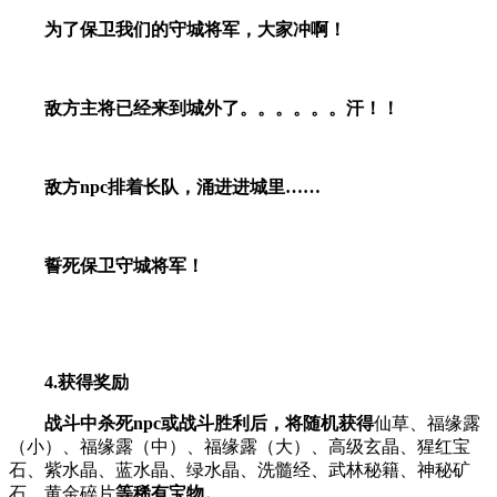
为了保卫我们的守城将军，大家冲啊！
敌方主将
已经来到城外了。。。。。。汗！！
敌方npc排着长队，涌进进城里……
誓死保卫守城将军！
4.
获得奖励
战斗中杀死npc或战斗胜利后，将随机获得
仙草、福缘露
（小）、福缘露（中）、福缘露（大）、高级玄晶、猩红宝
石、紫水晶、蓝水晶、绿水晶、洗髓经、武林秘籍、神秘矿
石、黄金碎片
等稀有宝物。