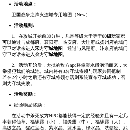
活动地点：
卫国战争之烽火连城专用地图（New）
活动规则:
1、在攻城开始前30分钟，凡是等级大于等于
80级
玩家都
可以通过与成都府、襄阳府、临安府、大理府或扬州府的城门
守卫对话来进入
宋方守城地图
；通过与凤翔府、汴京府的城门
守卫对话来进入
金方守城地图
。
2、活动开始后，大批的敌方npc将像潮水般汹涌而来，大
举侵犯我们的城池。城内将有3名守城将领与玩家共同抵制，
若在2个小时之后还有守城将领存活则系统宣布守城成功，否
则为守城失败。
活动奖励：
经验物品奖励：
在活动中杀死敌方NPC都能获得一定的经验并且有一定几
率获得仙草、福缘露（小）、福缘露（中）、福缘露（大）、
高级玄晶、猩红宝石、紫水晶、蓝水晶、绿水晶、洗髓经、武