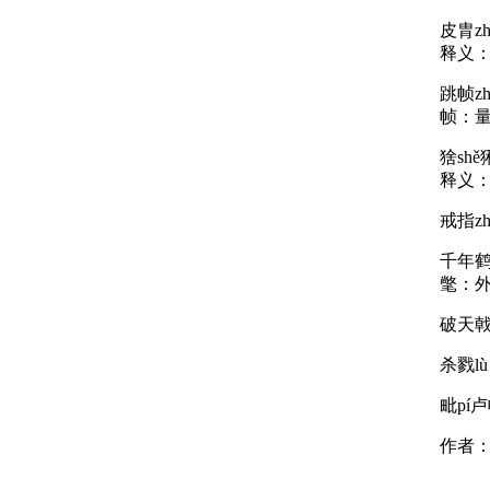
皮胄zh
释义
跳帧zh
帧：
猞shě猁
释义
戒指zh
千年鹤氅
氅：
破天戟j
杀戮lù
毗pí
作者：官