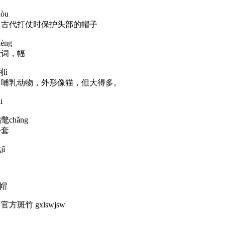
òu
：古代打仗时保护头部的帽子
èng
量词，幅
lì
：哺乳动物，外形像猫，但大得多。
i
chǎng
外套
ǐ
卢帽
方斑竹 gxlswjsw