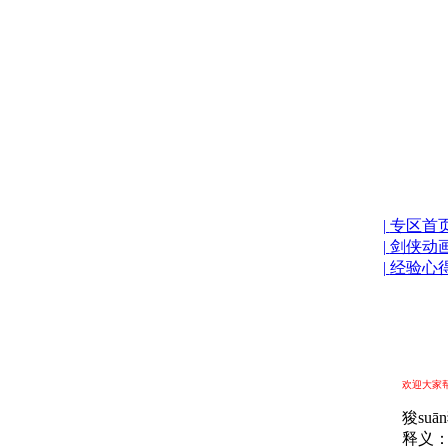
|
专区首
|
剑侠动
|
经验心
欢迎大家
狻suān
释义