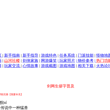
页
|
新手指南
|
新手指导
|
游戏特色
|
任务系统
|
门派技能
|
怪物地
画
|
山河社稷
|
剑侠家族
|
网游爆笑
|
玩家照片
|
物价参考
|
热门功
得
|
玩家交流
|
心情故事
|
游戏截图
|
游戏地图
|
相关下载
|
火热论
剑网生僻字普及
帮助完善【我要补充】
猊ní
：传说中一种猛兽